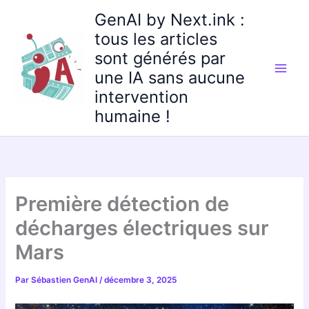
Aller
GenAI by Next.ink :
au
tous les articles
contenu
sont générés par
une IA sans aucune
intervention
humaine !
Première détection de
décharges électriques sur
Mars
Par
Sébastien GenAI
/
décembre 3, 2025