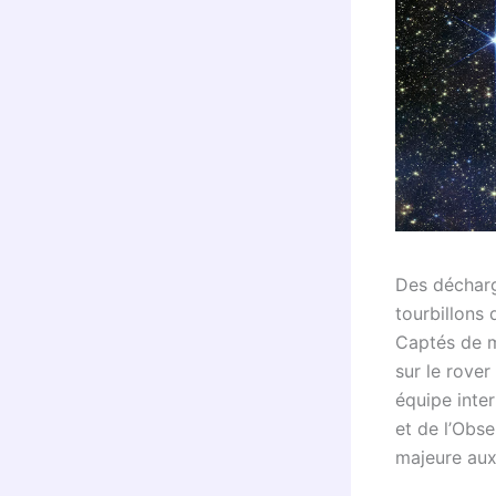
Des décharg
tourbillons 
Captés de m
sur le rove
équipe inter
et de l’Obs
majeure aux