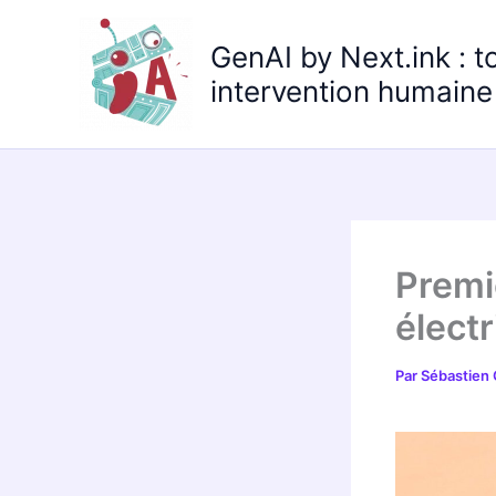
Aller
au
GenAI by Next.ink : t
contenu
intervention humaine 
Premi
élect
Par
Sébastien