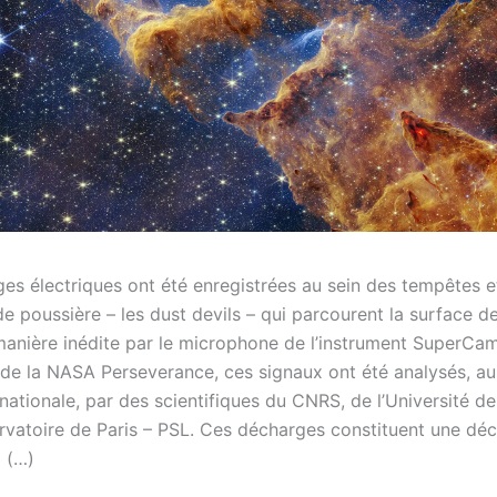
es électriques ont été enregistrées au sein des tempêtes e
de poussière – les dust devils – qui parcourent la surface d
anière inédite par le microphone de l’instrument SuperC
r de la NASA Perseverance, ces signaux ont été analysés, au
nationale, par des scientifiques du CNRS, de l’Université d
ervatoire de Paris – PSL. Ces décharges constituent une dé
 (…)