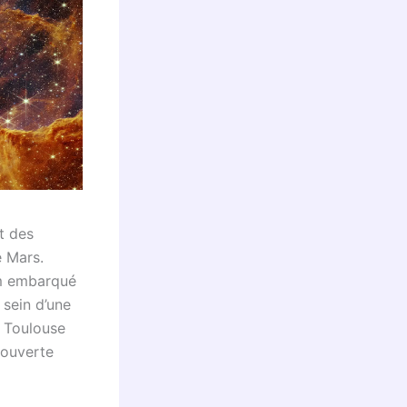
t des
e Mars.
am embarqué
 sein d’une
e Toulouse
couverte