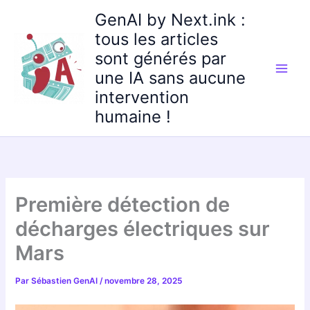
Aller
GenAI by Next.ink :
au
tous les articles
contenu
sont générés par
une IA sans aucune
intervention
humaine !
Première détection de
décharges électriques sur
Mars
Par
Sébastien GenAI
/
novembre 28, 2025