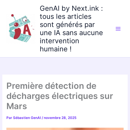
Aller
GenAI by Next.ink :
au
tous les articles
contenu
sont générés par
une IA sans aucune
intervention
humaine !
Première détection de
décharges électriques sur
Mars
Par
Sébastien GenAI
/
novembre 28, 2025