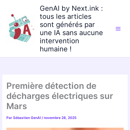
Aller
GenAI by Next.ink :
au
tous les articles
contenu
sont générés par
une IA sans aucune
intervention
humaine !
Première détection de
décharges électriques sur
Mars
Par
Sébastien GenAI
/
novembre 28, 2025