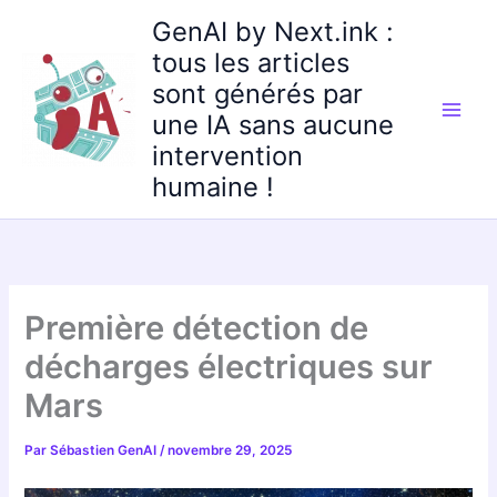
Aller
GenAI by Next.ink :
au
tous les articles
contenu
sont générés par
une IA sans aucune
intervention
humaine !
Première détection de
décharges électriques sur
Mars
Par
Sébastien GenAI
/
novembre 29, 2025