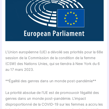
L’Union européenne (UE) a dévoilé ses priorités pour la 68e
session de la Commission de la condition de la femme
(CSW) des Nations Unies, qui se tiendra à New York du 6
au 17 mars 2023.
**Égalité des genres dans un monde post-pandémie**
La priorité absolue de l’UE est de promouvoir l’égalité des
genres dans un monde post-pandémie. L’impact
disproportionné de la COVID-19 sur les femmes a accru les