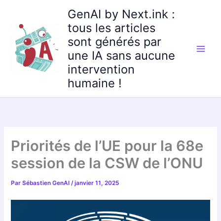
Aller
GenAI by Next.ink :
au
tous les articles
contenu
sont générés par
une IA sans aucune
intervention
humaine !
Priorités de l’UE pour la 68e
session de la CSW de l’ONU
Par
Sébastien GenAI
/
janvier 11, 2025