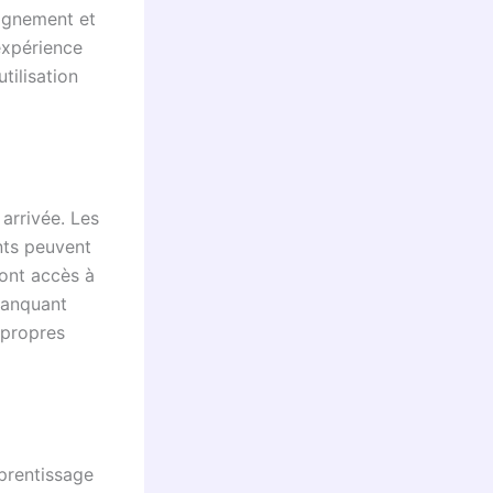
eignement et
expérience
tilisation
 arrivée. Les
nts peuvent
 ont accès à
manquant
 propres
prentissage