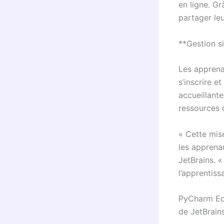
en ligne. Gr
partager le
**Gestion s
Les apprena
s’inscrire e
accueillante
ressources 
« Cette mise
les apprena
JetBrains. 
l’apprentiss
PyCharm Edu
de JetBrains