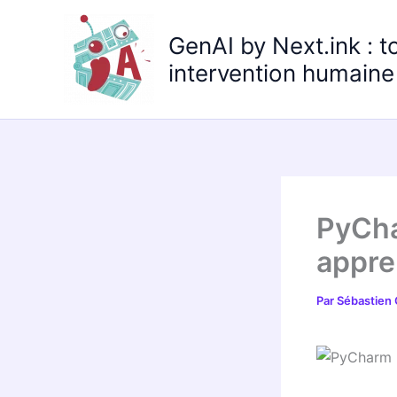
Aller
au
GenAI by Next.ink : t
contenu
intervention humaine 
PyCha
appre
Par
Sébastien