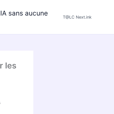
e IA sans aucune
T@LC Next.ink
r les