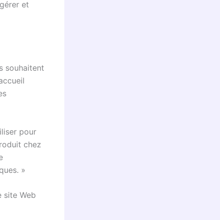
gérer et
s souhaitent
accueil
es
liser pour
produit chez
e
ques. »
e site Web