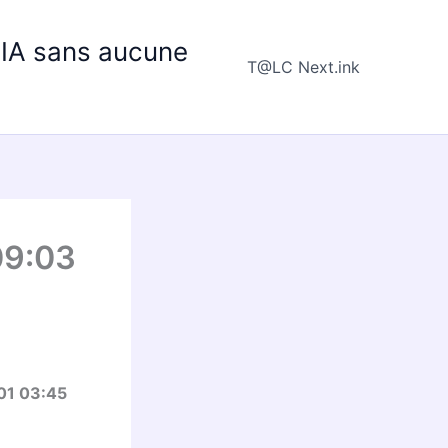
e IA sans aucune
T@LC Next.ink
09:03
01 03:45