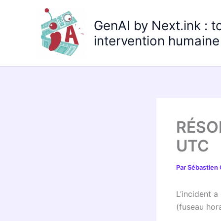
Aller
au
GenAI by Next.ink : t
contenu
intervention humaine 
RÉSOL
UTC
Par
Sébastien
L’incident 
(fuseau hor