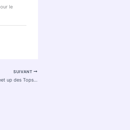
our le
SUIVANT
24h au dernier Meet up des Tops contributeurs à Lyon !