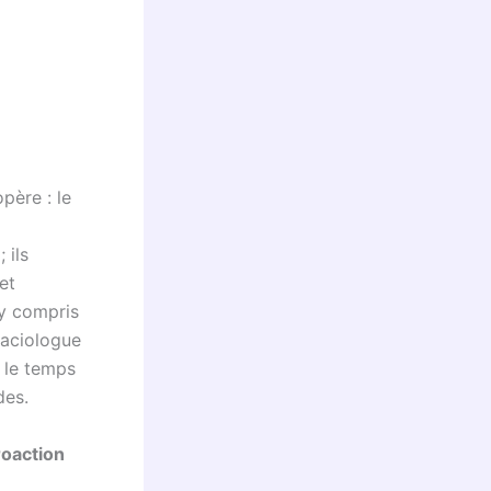
père : le
 ils
et
 y compris
laciologue
r le temps
des.
roaction