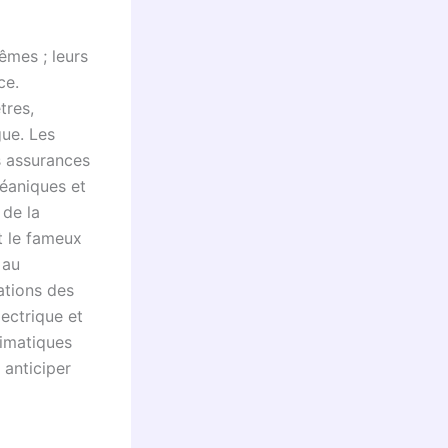
êmes ; leurs
ce.
tres,
ue. Les
es assurances
céaniques et
 de la
t le fameux
 au
ations des
lectrique et
limatiques
 anticiper