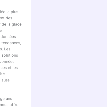
iée la plus
ent des
 de la glace
e
e données
s tendances,
s. Les
 solutions
 données
ques et les
ité
 aussi
ige une
 nous offre