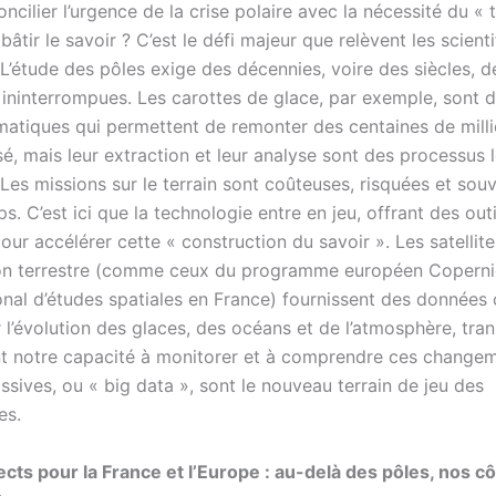
cilier l’urgence de la crise polaire avec la nécessité du «
bâtir le savoir ? C’est le défi majeur que relèvent les scient
 L’étude des pôles exige des décennies, voire des siècles, d
ininterrompues. Les carottes de glace, par exemple, sont d
imatiques qui permettent de remonter des centaines de milli
é, mais leur extraction et leur analyse sont des processus 
Les missions sur le terrain sont coûteuses, risquées et souv
s. C’est ici que la technologie entre en jeu, offrant des out
ur accélérer cette « construction du savoir ». Les satellite
on terrestre (comme ceux du programme européen Coperni
onal d’études spatiales en France) fournissent des données 
 l’évolution des glaces, des océans et de l’atmosphère, tra
t notre capacité à monitorer et à comprendre ces change
sives, ou « big data », sont le nouveau terrain de jeu des
es.
ects pour la France et l’Europe : au-delà des pôles, nos cô