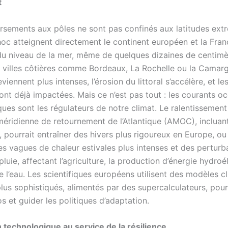
t
rsements aux pôles ne sont pas confinés aux latitudes extr
oc atteignent directement le continent européen et la Fran
 du niveau de la mer, même de quelques dizaines de centimè
villes côtières comme Bordeaux, La Rochelle ou la Camarg
iennent plus intenses, l’érosion du littoral s’accélère, et l
ont déjà impactées. Mais ce n’est pas tout : les courants o
ues sont les régulateurs de notre climat. Le ralentissement
 méridienne de retournement de l’Atlantique (AMOC), incluan
 pourrait entraîner des hivers plus rigoureux en Europe, ou
es vagues de chaleur estivales plus intenses et des perturb
luie, affectant l’agriculture, la production d’énergie hydroé
e l’eau. Les scientifiques européens utilisent des modèles c
lus sophistiqués, alimentés par des supercalculateurs, pour
s et guider les politiques d’adaptation.
n technologique au service de la résilience