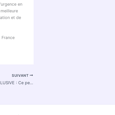
l’urgence en
 meilleure
ation et de
, France
SUIVANT
RÉVÉLATION EXCLUSIVE : Ce petit pays va ENFIN RÉVOLUTIONNER la justice européenne pour VOS transactions transfrontalières !