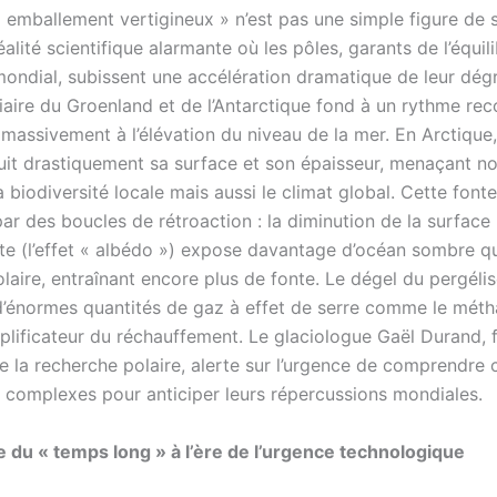
« emballement vertigineux » n’est pas une simple figure de st
éalité scientifique alarmante où les pôles, garants de l’équil
mondial, subissent une accélération dramatique de leur dég
iaire du Groenland et de l’Antarctique fond à un rythme rec
 massivement à l’élévation du niveau de la mer. En Arctique,
duit drastiquement sa surface et son épaisseur, menaçant n
 biodiversité locale mais aussi le climat global. Cette fonte
ar des boucles de rétroaction : la diminution de la surface
nte (l’effet « albédo ») expose davantage d’océan sombre q
olaire, entraînant encore plus de fonte. Le dégel du pergélis
’énormes quantités de gaz à effet de serre comme le méth
plificateur du réchauffement. Le glaciologue Gaël Durand, 
e la recherche polaire, alerte sur l’urgence de comprendre 
complexes pour anticiper leurs répercussions mondiales.
 du « temps long » à l’ère de l’urgence technologique