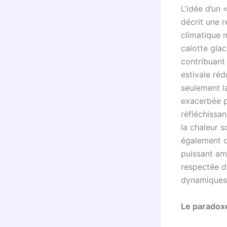
L’idée d’un 
décrit une r
climatique 
calotte glac
contribuant
estivale ré
seulement la
exacerbée p
réfléchissa
la chaleur s
également d
puissant am
respectée d
dynamiques 
Le paradoxe