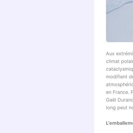
Aux extrémi
climat pola
cataclysmiqu
modifient d
atmosphériq
en France. P
Gaël Durand
long peut no
L’emballeme