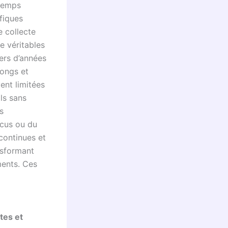
 temps
ifiques
e collecte
e véritables
ers d’années
longs et
ent limitées
ils sans
s
cus ou du
continues et
nsformant
ments. Ces
tes et