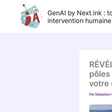
Aller
au
GenAI by Next.ink : t
contenu
intervention humaine 
RÉVÉL
pôles
votre 
Par
Sébastien