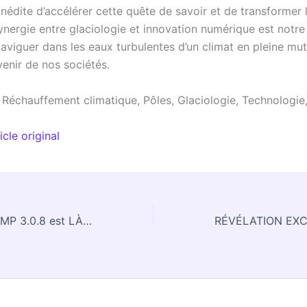
inédite d’accélérer cette quête de savoir et de transformer 
ynergie entre glaciologie et innovation numérique est notre
aviguer dans les eaux turbulentes d’un climat en pleine mut
venir de nos sociétés.
Réchauffement climatique, Pôles, Glaciologie, Technologie
icle original
RÉVÉLATION ! GIMP 3.0.8 est LÀ : La mise à jour que tous les créatifs attendaient va TOUT changer !