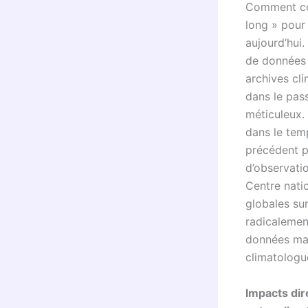
Comment con
long » pour 
aujourd’hui.
de données 
archives cl
dans le pass
méticuleux. 
dans le temp
précédent po
d’observati
Centre nati
globales sur
radicalemen
données mas
climatologu
Impacts dir