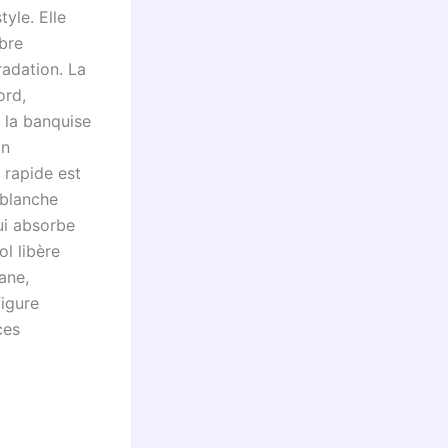
yle. Elle
ibre
radation. La
ord,
 la banquise
on
 rapide est
 blanche
ui absorbe
ol libère
ane,
figure
ces