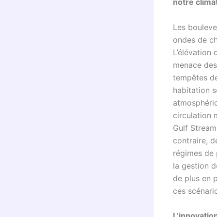
notre clima
Les bouleve
ondes de ch
L’élévation
menace des 
tempêtes dev
habitation s
atmosphériq
circulation
Gulf Stream,
contraire, d
régimes de p
la gestion d
de plus en p
ces scénario
L’innovatio