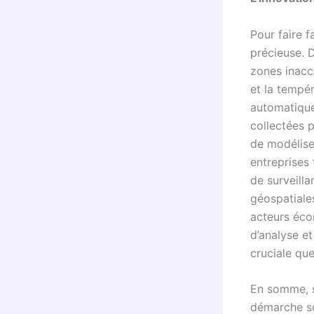
Pour faire f
précieuse. 
zones inacce
et la tempér
automatique
collectées p
de modéliser
entreprises
de surveill
géospatiales
acteurs écon
d’analyse et
cruciale que
En somme, s
démarche sci