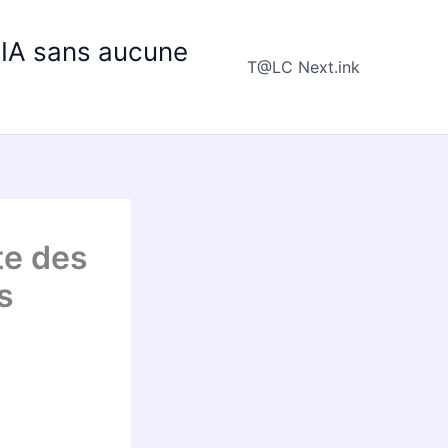
e IA sans aucune
T@LC Next.ink
te des
s