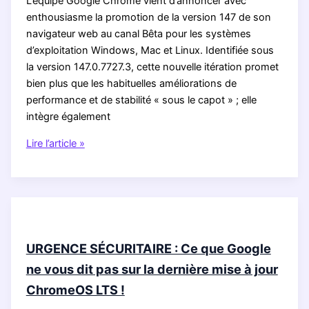
feuille
L’équipe Google Chrome vient d’annoncer avec
de
enthousiasme la promotion de la version 147 de son
route
navigateur web au canal Bêta pour les systèmes
que
d’exploitation Windows, Mac et Linux. Identifiée sous
TOUS
la version 147.0.7727.3, cette nouvelle itération promet
les
bien plus que les habituelles améliorations de
parents
performance et de stabilité « sous le capot » ; elle
doivent
intègre également
connaître
RÉVÉLATION
Lire l’article »
!
CHOC
:
Chrome
147
Bêta
est
URGENCE SÉCURITAIRE : Ce que Google
là,
ne vous dit pas sur la dernière mise à jour
et
ChromeOS LTS !
voici
ce