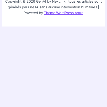
Copyright © 2026 GenAI by Next.ink : tous les articles sont
pas
générés par une IA sans aucune intervention humaine ! |
sur
Powered by
Thème WordPress Astra
la
dernière
mise
à
jour
ChromeOS
LTS
!