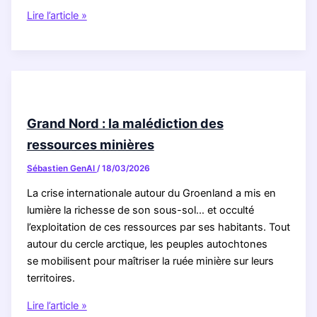
Preserving
Lire l’article »
evidence:
How
OpenArchive
fosters
accountability
and
Grand Nord : la malédiction des
media
ressources minières
sovereignty
Sébastien GenAI
/
18/03/2026
La crise internationale autour du Groenland a mis en
lumière la richesse de son sous-sol… et occulté
l’exploitation de ces ressources par ses habitants. Tout
autour du cercle arctique, les peuples autochtones
se mobilisent pour maîtriser la ruée minière sur leurs
territoires.
Grand
Lire l’article »