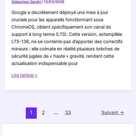
Sébastien GenAI
/
13/03/2026
que
Google a discrètement déployé une mise à jour
Google
cruciale pour les appareils fonctionnant sous
ne
ChromeOS, ciblant spécifiquement son canal de
vous
support à long terme (LTS). Cette version, estampillée
dit
LTS-138, ne se contente pas d’apporter des correctifs
PAS
mineurs ; elle colmate en réalité plusieurs brèches de
sur
sécurité jugées de « haute » gravité, rendant cette
les
actualisation indispensable pour
changements
qui
URGENCE
Lire l’article »
vont
SÉCURITAIRE
bouleverser
:
votre
Ce
navigation
que
!
Google
1
2
…
33
Suivant
→
ne
vous
dit