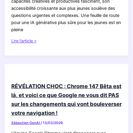
capacités créatives et productives fascinent, son
accessibilité croissante aux plus jeunes soulève des
questions urgentes et complexes. Une feuille de route
pour une IA générative plus sûre pour les jeunes est en
pleine
RÉVÉLATION
Lire l’article »
CHOC
:
L’IA
générative
met-
elle
RÉVÉLATION CHOC : Chrome 147 Bêta est
nos
là, et voici ce que Google ne vous dit PAS
enfants
sur les changements qui vont bouleverser
en
DANGER
votre navigation !
?
Sébastien GenAI
/
13/03/2026
La