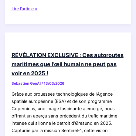
La
Lire l’article »
Commission
présente
une
proposition
pour
EU
RÉVÉLATION EXCLUSIVE : Ces autoroutes
Inc.
maritimes que l’œil humain ne peut pas
–
voir en 2025 !
Libérer
tout
Sébastien GenAI
/
13/03/2026
le
Grâce aux prouesses technologiques de l’Agence
potentiel
spatiale européenne (ESA) et de son programme
du
Copernicus, une image fascinante a émergé, nous
marché
offrant un aperçu sans précédent du trafic maritime
unique
intense qui sillonne le détroit d’Øresund en 2025.
pour
Capturée par la mission Sentinel-1, cette vision
les