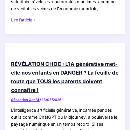
satellitaire révèle les « autoroutes maritimes » comme
entrepreneurs
de véritables veines de l’économie mondiale,
européens
RÉVÉLATION
Lire l’article »
EXCLUSIVE
:
Ces
autoroutes
maritimes
que
RÉVÉLATION CHOC : L’IA générative met-
l’œil
elle nos enfants en DANGER ? La feuille de
humain
route que TOUS les parents doivent
ne
peut
connaître !
pas
Sébastien GenAI
/
13/03/2026
voir
en
L’intelligence artificielle générative, incarnée par des
2025
outils comme ChatGPT ou Midjourney, a bouleversé le
!
paysage numérique en un temps record. Si ses