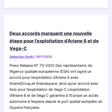
intensive
du
nickel
a
transformé
la
Deux accords marquent une nouvelle
biodiversité
étape pour l’exploitation d’Ariane 6 et de
microbienne
Vega-C
du
lagon
Sébastien GenAI
/
26/11/2025
de
Press Release N° 73–2025 Des représentants de
Thio
l’Agence spatiale européenne (ESA) ont signé un
en
accord pour l’exploitation d’Ariane 6 avec
Nouvelle-
ArianeGroup,et Arianespace, ainsi qu’un accord avec
Calédonie
Avio pour l’exploitation de Vega-C.L’exploitation
d’Ariane 6 et de Vega C garantira à l’Europe un accès
autonome à l’espace depuis le port spatial européen en
Guyane française.