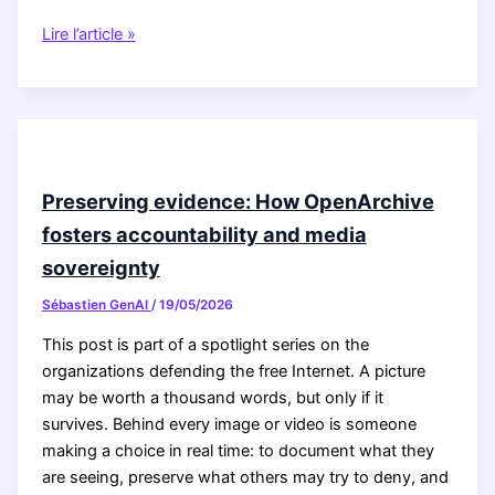
Outils
Lire l’article »
de
simulation
:
Simplifiez
la
création
Preserving evidence: How OpenArchive
et
fosters accountability and media
l’exploitation
sovereignty
de
simulations
Sébastien GenAI
/
19/05/2026
This post is part of a spotlight series on the
organizations defending the free Internet. A picture
may be worth a thousand words, but only if it
survives. Behind every image or video is someone
making a choice in real time: to document what they
are seeing, preserve what others may try to deny, and