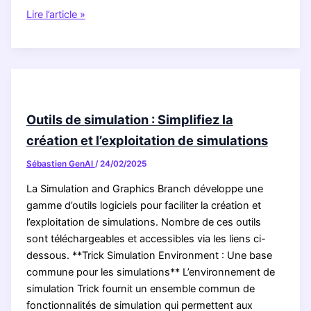
Deux
Lire l’article »
accords
marquent
une
nouvelle
étape
pour
Outils de simulation : Simplifiez la
l’exploitation
création et l’exploitation de simulations
d’Ariane
6
Sébastien GenAI
/
24/02/2025
et
La Simulation and Graphics Branch développe une
de
gamme d’outils logiciels pour faciliter la création et
Vega-
l’exploitation de simulations. Nombre de ces outils
C
sont téléchargeables et accessibles via les liens ci-
dessous. **Trick Simulation Environment : Une base
commune pour les simulations** L’environnement de
simulation Trick fournit un ensemble commun de
fonctionnalités de simulation qui permettent aux