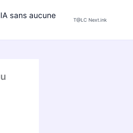
e IA sans aucune
T@LC Next.ink
du