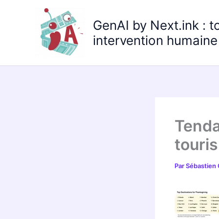
Aller
au
GenAI by Next.ink : t
contenu
intervention humaine 
Tenda
touri
Par
Sébastien