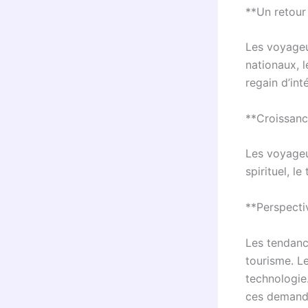
**Un retour 
Les voyageu
nationaux, 
regain d’inté
**Croissanc
Les voyageu
spirituel, l
**Perspecti
Les tendanc
tourisme. Le
technologie.
ces demande