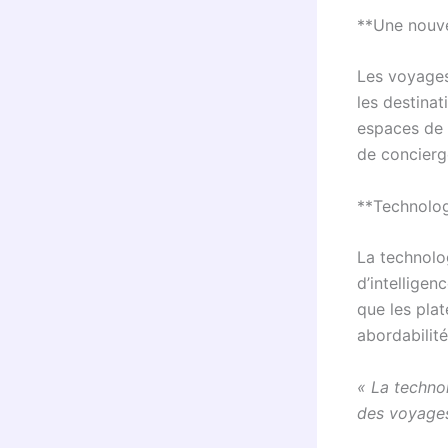
**Une nouve
Les voyages
les destinat
espaces de 
de concierg
**Technolog
La technolo
d’intelligen
que les pla
abordabilité
« La technol
des voyage