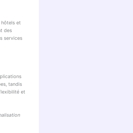
 hôtels et
nt des
s services
plications
es, tandis
exibilité et
nalisation