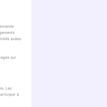
 demande
rgements
ivités axées
yages sur
es. Les
articiper à