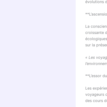
évolutions d
**L’ascensi
La conscien
croissante 
écologiques
sur la prése
« Les voyag
l’environne
**L’essor du
Les expérie
voyageurs c
des cours de