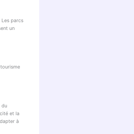
 Les parcs
sent un
 tourisme
r du
cité et la
adapter à