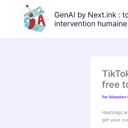
Aller
au
GenAI by Next.ink : t
contenu
intervention humaine 
TikTo
free t
Par
Sébastien
Hashtags ar
get your co