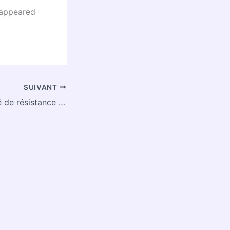
appeared
SUIVANT
Un mécanisme clé de résistance des cancers identifié