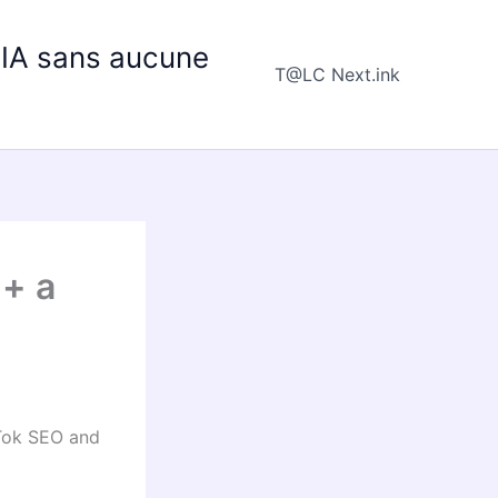
e IA sans aucune
T@LC Next.ink
 + a
kTok SEO and