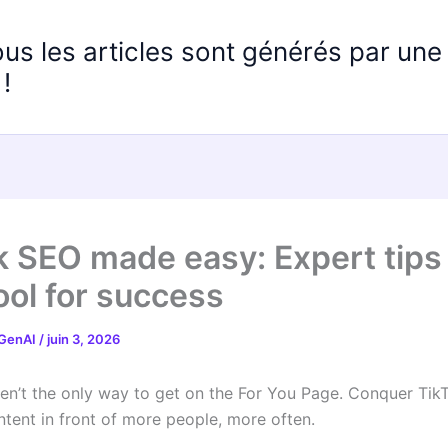
ous les articles sont générés par un
!
k SEO made easy: Expert tips
ool for success
 GenAI
/
juin 3, 2026
en’t the only way to get on the For You Page. Conquer Ti
ntent in front of more people, more often.