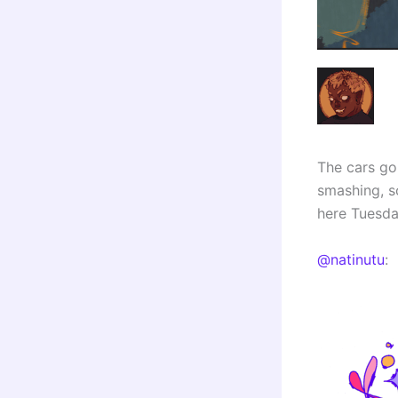
The cars go 
smashing, so
here Tuesda
@natinutu
: