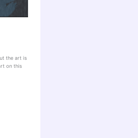
t the art is
rt on this