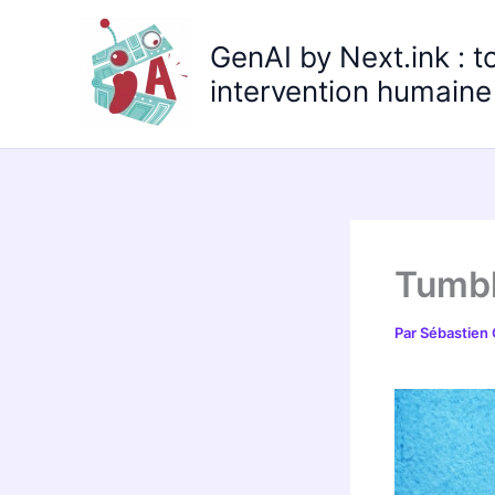
Aller
au
GenAI by Next.ink : t
contenu
intervention humaine 
Tumbl
Par
Sébastien