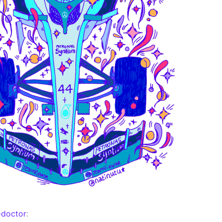
doctor
: