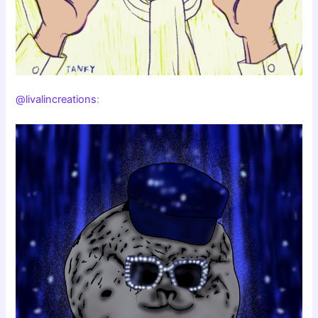
@livalincreations
: