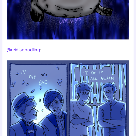
@reidisdoodling
: