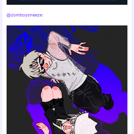
@zomboysneeze
: