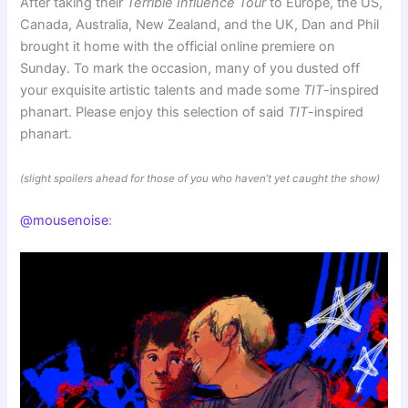
After taking their
Terrible Influence Tour
to Europe, the US,
Canada, Australia, New Zealand, and the UK, Dan and Phil
brought it home with the official online premiere on
Sunday. To mark the occasion, many of you dusted off
your exquisite artistic talents and made some
TIT
-inspired
phanart. Please enjoy this selection of said
TIT
-inspired
phanart.
(slight spoilers ahead for those of you who haven’t yet caught the show)
@mousenoise
: