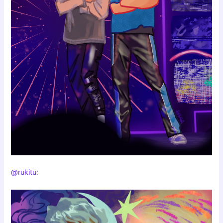
@rukitu
: