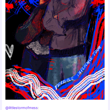
@littlestormofmess
: