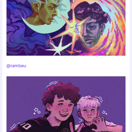
@rambeu
: