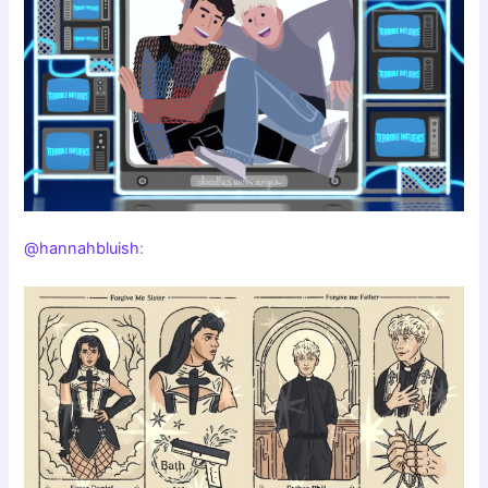
@hannahbluish
: