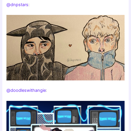
@dnpstars
:
@doodleswithangie
: