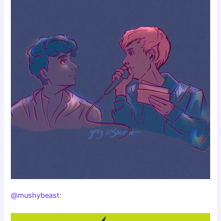
@mushybeast
: