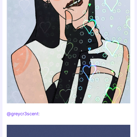
@greycr3scent
: