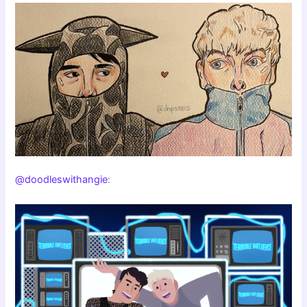
@doodleswithangie
: