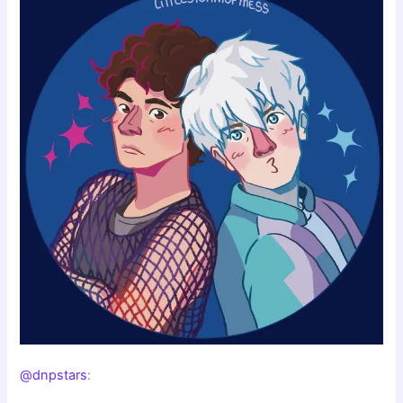
@dnpstars
: