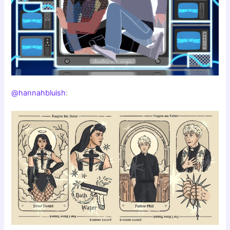
@hannahbluish
: