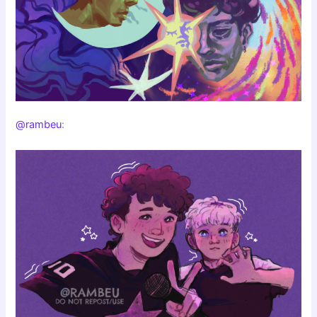
@rambeu
: