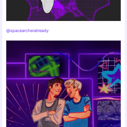
@spacearcheratready
: