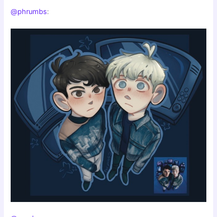
@phrumbs
: