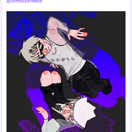
@zomboysneeze
: