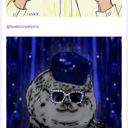
@livalincreations
: