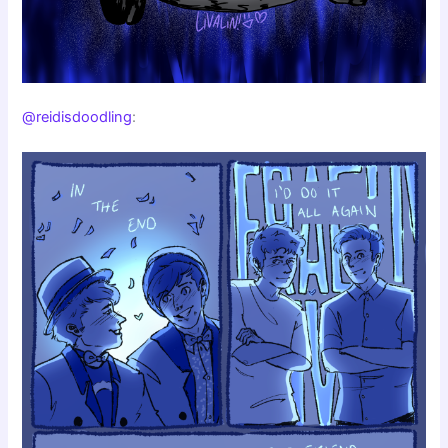
@reidisdoodling
: