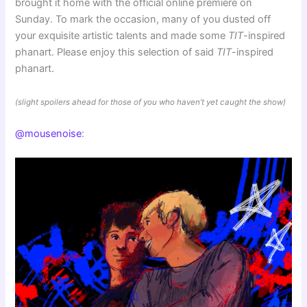
brought it home with the official online premiere on
Sunday. To mark the occasion, many of you dusted off
your exquisite artistic talents and made some
TIT
-inspired
phanart. Please enjoy this selection of said
TIT
-inspired
phanart.
(slight spoilers ahead for those of you who haven’t yet caught the show)
@mousenoise
: