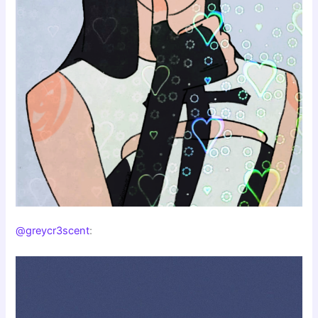
@greycr3scent
: