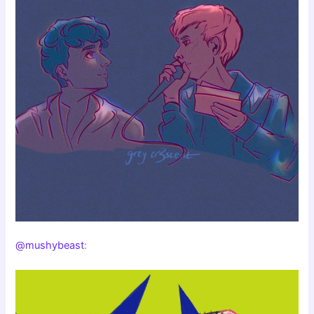
@mushybeast
: