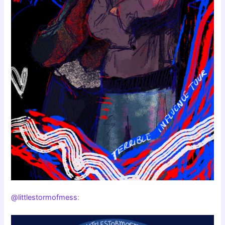
@littlestormofmess
: