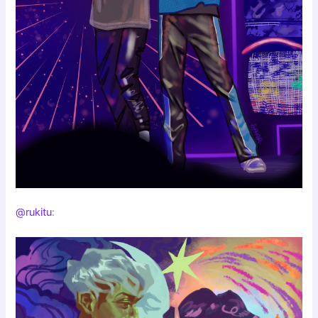
@rukitu
: