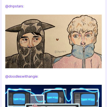
@dnpstars
:
@doodleswithangie
: