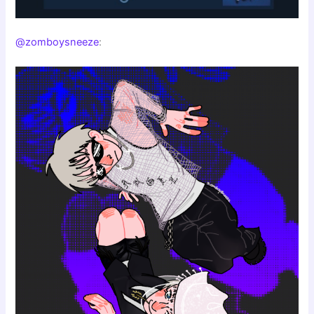
@zomboysneeze
: