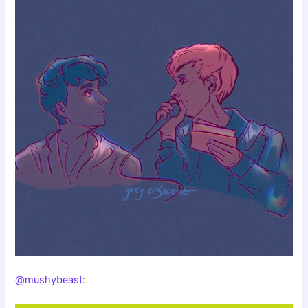
@mushybeast
: