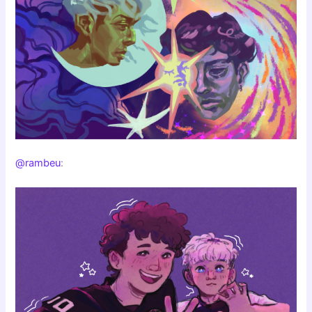
@rambeu
: