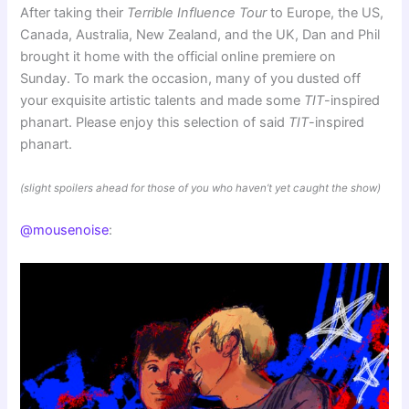
After taking their
Terrible Influence Tour
to Europe, the US,
Canada, Australia, New Zealand, and the UK, Dan and Phil
brought it home with the official online premiere on
Sunday. To mark the occasion, many of you dusted off
your exquisite artistic talents and made some
TIT
-inspired
phanart. Please enjoy this selection of said
TIT
-inspired
phanart.
(slight spoilers ahead for those of you who haven’t yet caught the show)
@mousenoise
: