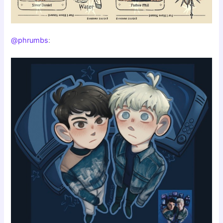
@phrumbs
: