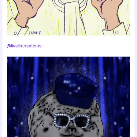
@livalincreations
: