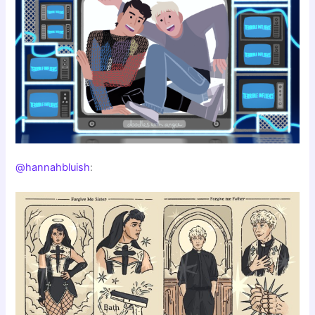
@hannahbluish
: