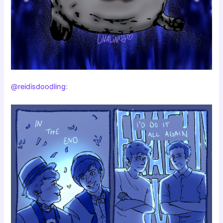
@reidisdoodling
: