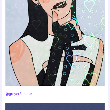
@greycr3scent
: