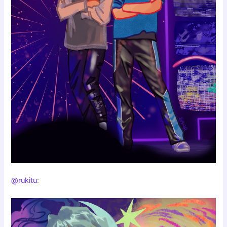
@rukitu
: