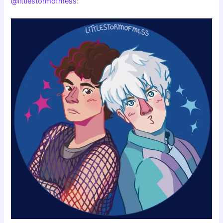
@littlestormofmess
: