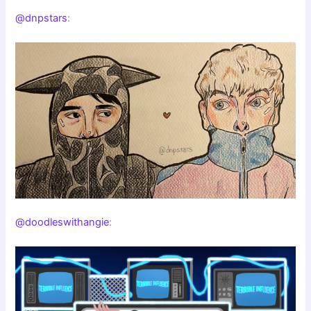
@dnpstars
:
@doodleswithangie
: