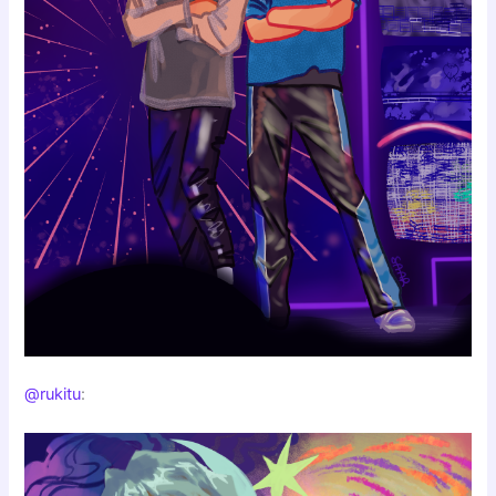
@rukitu
: