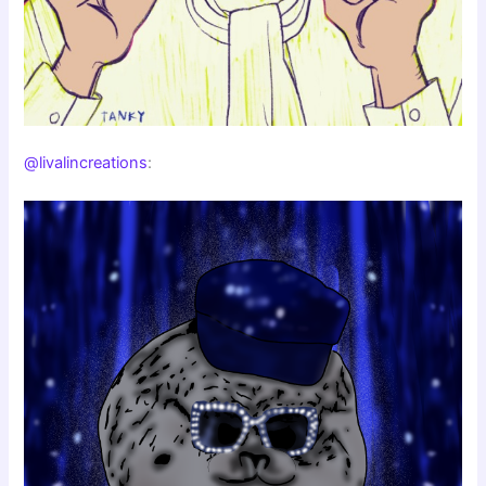
@livalincreations
: