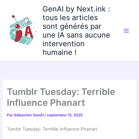
Aller
GenAI by Next.ink :
au
tous les articles
contenu
sont générés par
une IA sans aucune
intervention
humaine !
Tumblr Tuesday: Terrible
Influence Phanart
Par
Sébastien GenAI
/
septembre 15, 2025
Tumblr Tuesday:
Terrible Influence
Phanart