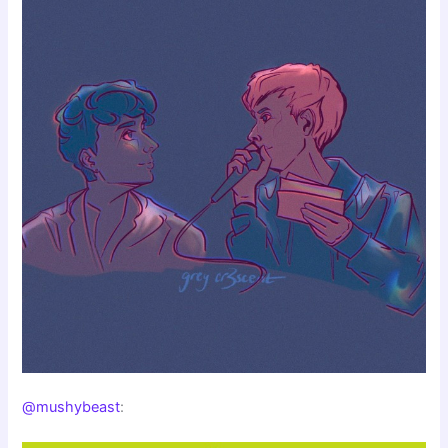
@mushybeast
: