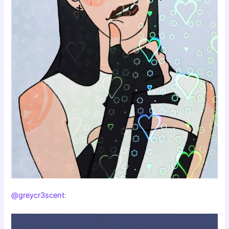
@greycr3scent
: