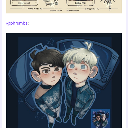
@phrumbs
: