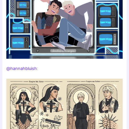
@hannahbluish
: