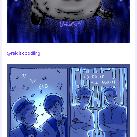
@reidisdoodling
: