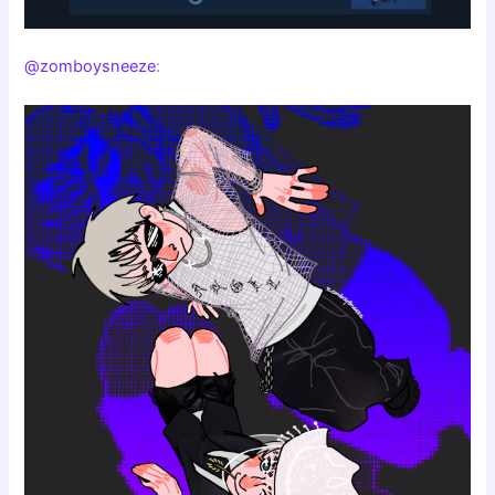
@zomboysneeze
: