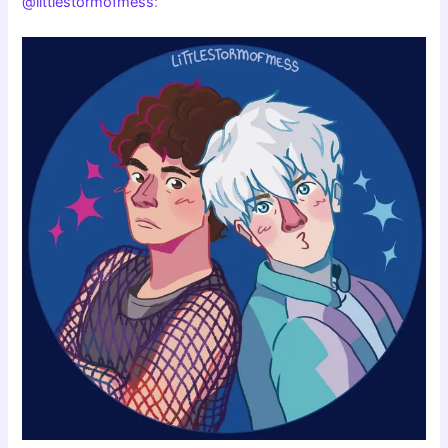
@littlestormofmess
: