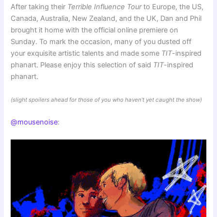
After taking their
Terrible Influence Tour
to Europe, the US,
Canada, Australia, New Zealand, and the UK, Dan and Phil
brought it home with the official online premiere on
Sunday. To mark the occasion, many of you dusted off
your exquisite artistic talents and made some
TIT
-inspired
phanart. Please enjoy this selection of said
TIT
-inspired
phanart.
(slight spoilers ahead for those of you who haven’t yet caught the show)
@mousenoise
: