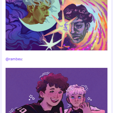
@rambeu
: