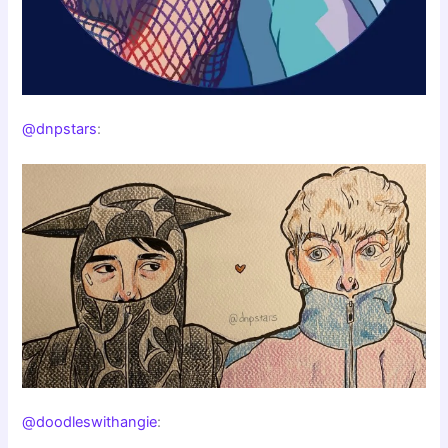
@dnpstars
:
@doodleswithangie
: