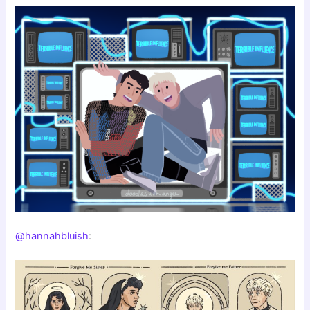
@hannahbluish
: