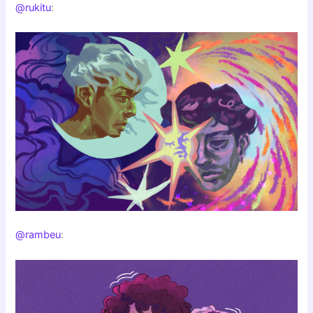
@rukitu
:
@rambeu
: