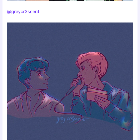
@greycr3scent
: