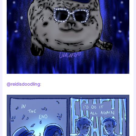
@reidisdoodling
: