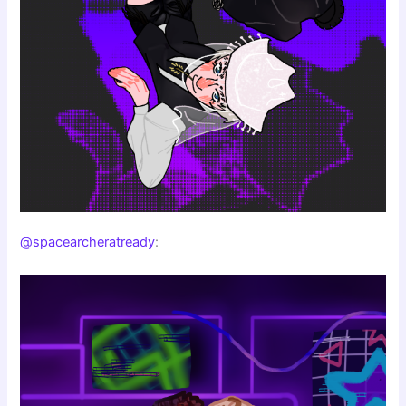
@spacearcheratready
: