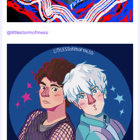
@littlestormofmess
: