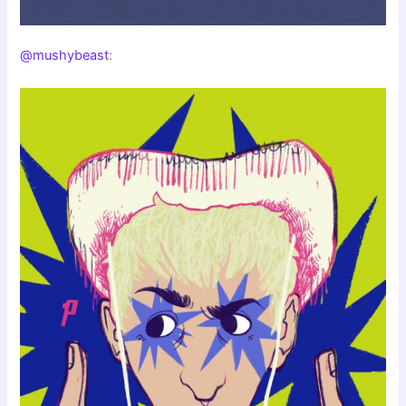
@mushybeast
: