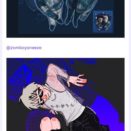
@zomboysneeze
: