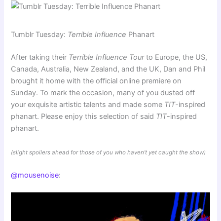
Tumblr Tuesday:
Terrible Influence
Phanart
After taking their
Terrible Influence Tour
to Europe, the US,
Canada, Australia, New Zealand, and the UK, Dan and Phil
brought it home with the official online premiere on
Sunday. To mark the occasion, many of you dusted off
your exquisite artistic talents and made some
TIT
-inspired
phanart. Please enjoy this selection of said
TIT
-inspired
phanart.
(slight spoilers ahead for those of you who haven’t yet caught the show)
@mousenoise
: