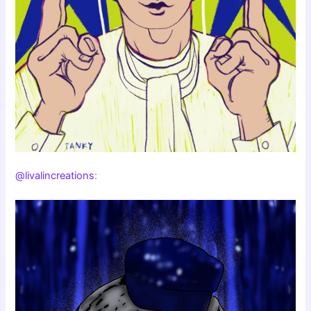
@livalincreations
: