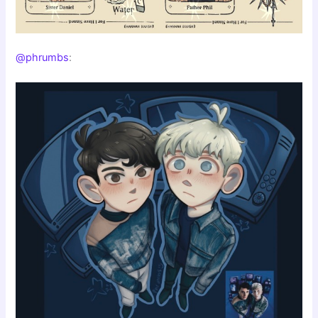
@phrumbs
: