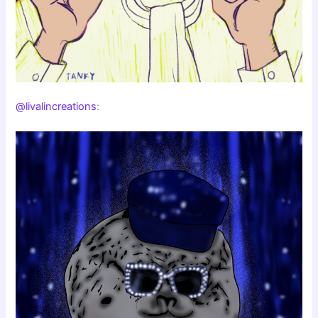
@livalincreations
: