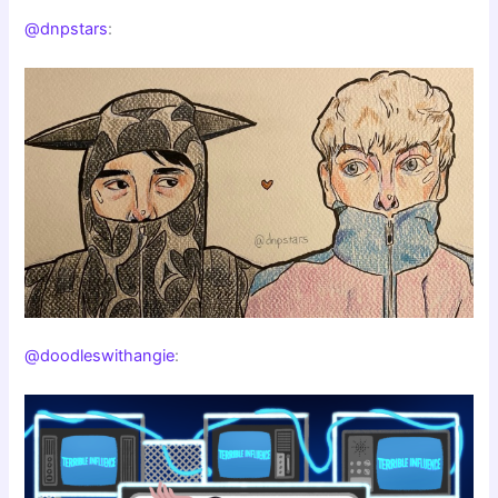
@dnpstars
:
@doodleswithangie
: