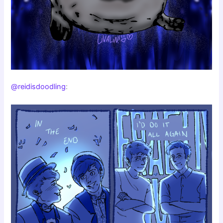
@reidisdoodling
: