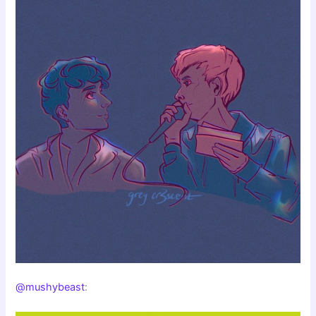
@mushybeast
: