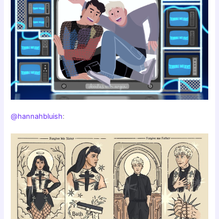
@hannahbluish
: