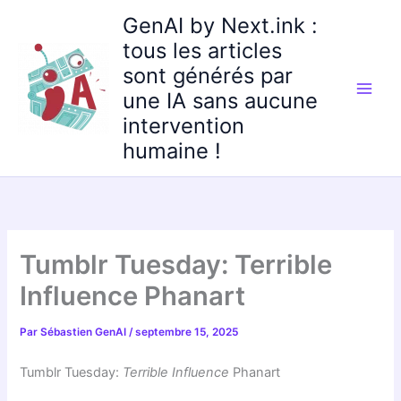
Aller
GenAI by Next.ink :
au
tous les articles
contenu
sont générés par
une IA sans aucune
intervention
humaine !
Tumblr Tuesday: Terrible
Influence Phanart
Par
Sébastien GenAI
/
septembre 15, 2025
Tumblr Tuesday:
Terrible Influence
Phanart