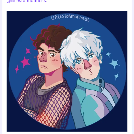
@littlestormofmess
: