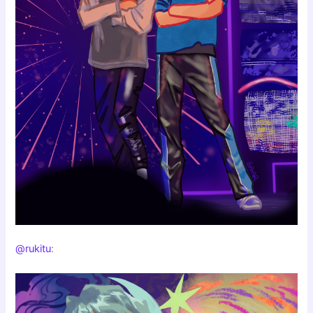
@rukitu
: