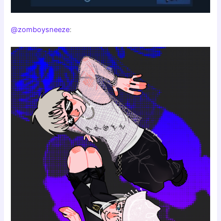
@zomboysneeze
: