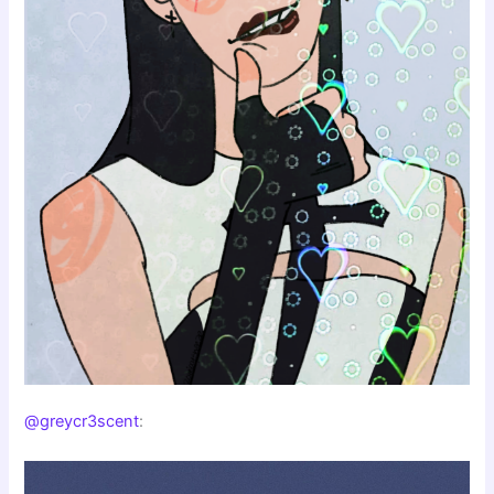
@greycr3scent
: