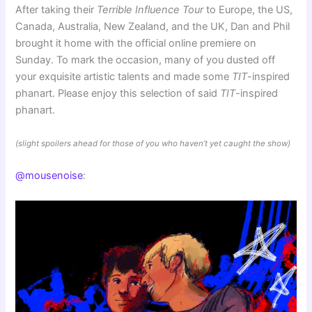
After taking their
Terrible Influence Tour
to Europe, the US,
Canada, Australia, New Zealand, and the UK, Dan and Phil
brought it home with the official online premiere on
Sunday. To mark the occasion, many of you dusted off
your exquisite artistic talents and made some
TIT
-inspired
phanart. Please enjoy this selection of said
TIT
-inspired
phanart.
(slight spoilers ahead for those of you who haven’t yet caught the show)
@mousenoise
: