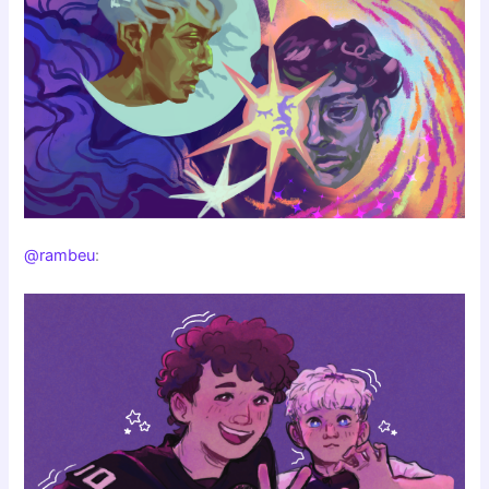
@rambeu
: