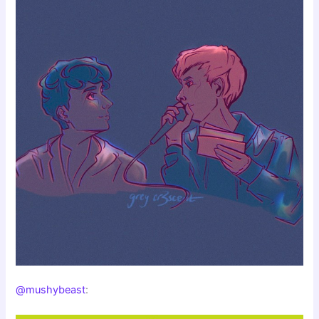
@mushybeast
: