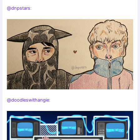
@dnpstars
:
@doodleswithangie
: