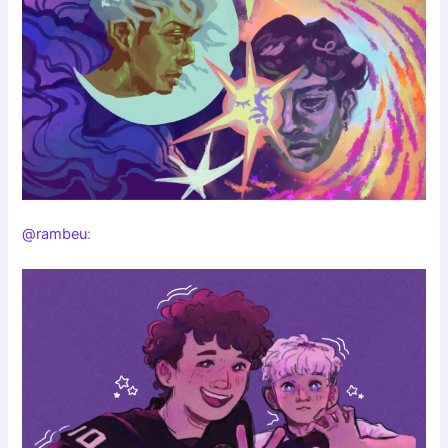
@rambeu
: