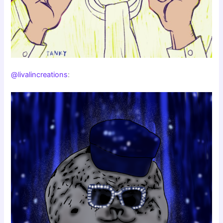
@livalincreations
: