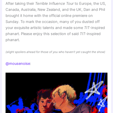
After taking their
Terrible Influence Tour
to Europe, the US,
Canada, Australia, New Zealand, and the UK, Dan and Phil
brought it home with the official online premiere on
Sunday. To mark the occasion, many of you dusted off
your exquisite artistic talents and made some
TIT
-inspired
phanart. Please enjoy this selection of said
TIT
-inspired
phanart.
(slight spoilers ahead for those of you who haven’t yet caught the show)
@mousenoise
: