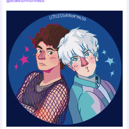
@littlestormofmess
: