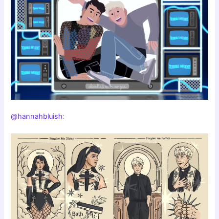
@hannahbluish
: