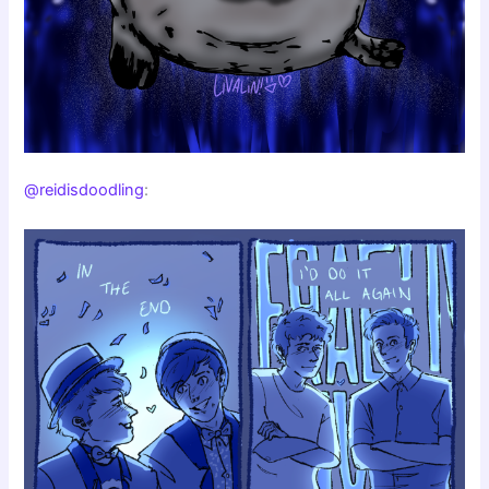
@reidisdoodling
: