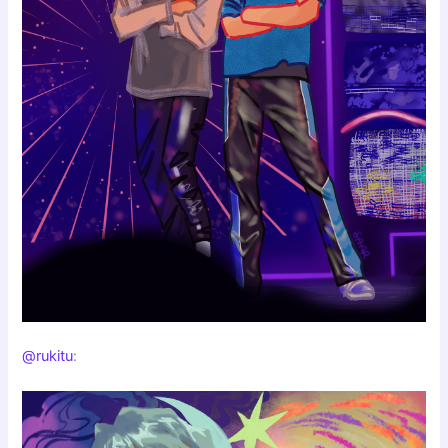
@rukitu
: