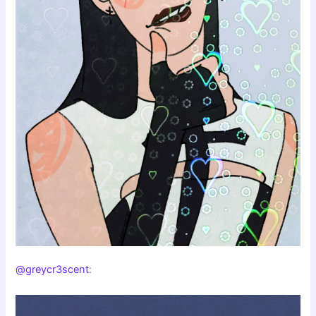
@greycr3scent
: