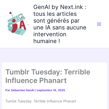
Aller
GenAI by Next.ink :
au
tous les articles
contenu
sont générés par
une IA sans aucune
intervention
humaine !
Tumblr Tuesday: Terrible
Influence Phanart
Par
Sébastien GenAI
/
septembre 16, 2025
Tumblr Tuesday:
Terrible Influence
Phanart