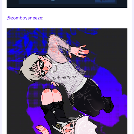
@zomboysneeze
: