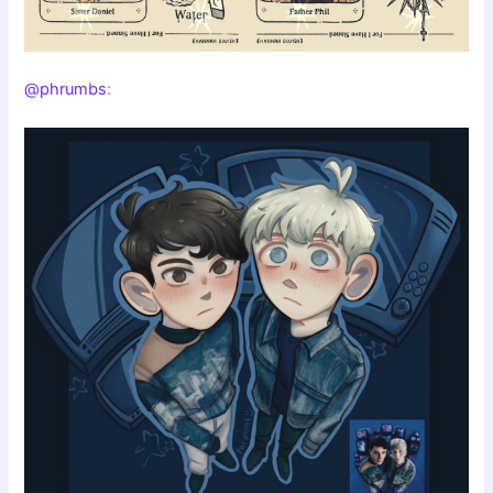
@phrumbs
: