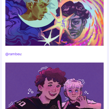
@rambeu
: