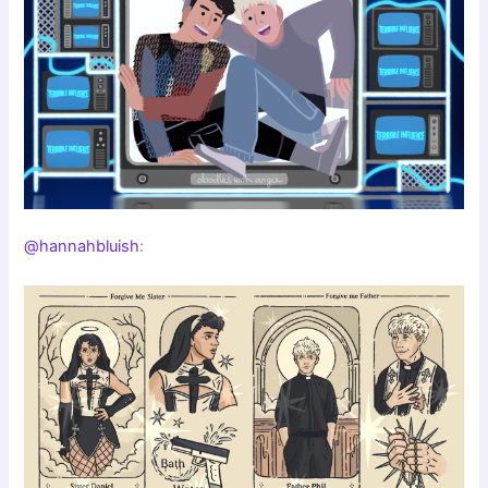
@hannahbluish
: