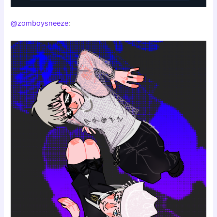
@zomboysneeze
: