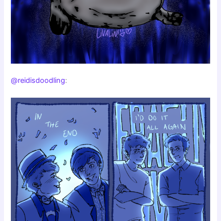
@reidisdoodling
: