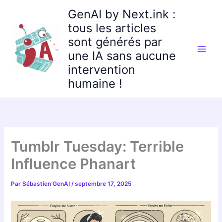
Aller
GenAI by Next.ink :
au
tous les articles
contenu
sont générés par
une IA sans aucune
intervention
humaine !
Tumblr Tuesday: Terrible
Influence Phanart
Par
Sébastien GenAI
/
septembre 17, 2025