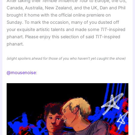
After taking their
Terrible Influence Tour
to Europe, the US,
Canada, Australia, New Zealand, and the UK, Dan and Phil
brought it home with the official online premiere on
Sunday. To mark the occasion, many of you dusted off
your exquisite artistic talents and made some
TIT
-inspired
phanart. Please enjoy this selection of said
TIT
-inspired
phanart.
(slight spoilers ahead for those of you who haven’t yet caught the show)
@mousenoise
: