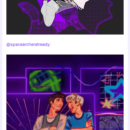
@spacearcheratready
: