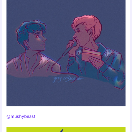
@mushybeast
: