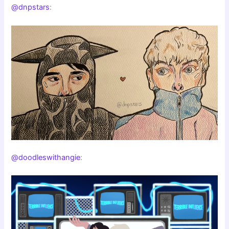
@dnpstars
:
@doodleswithangie
: