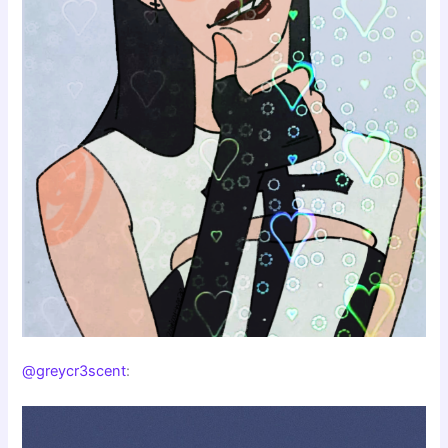
@greycr3scent
: