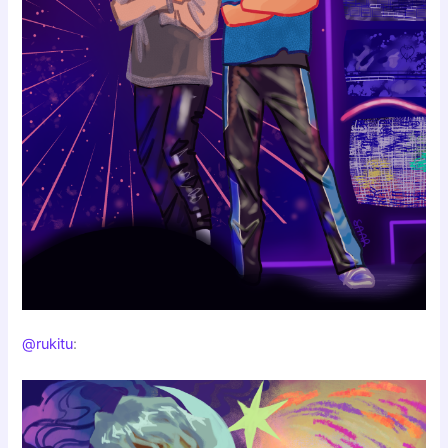
@rukitu
: