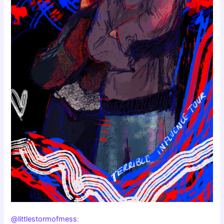
@littlestormofmess
: