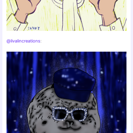
@livalincreations
: