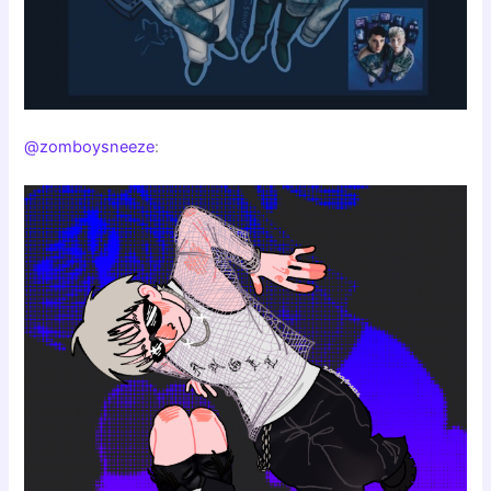
@zomboysneeze
: