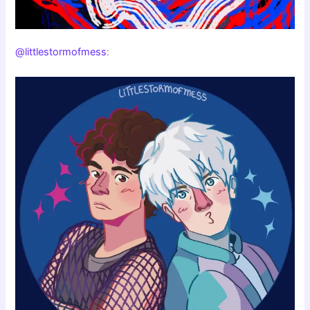
@littlestormofmess
: