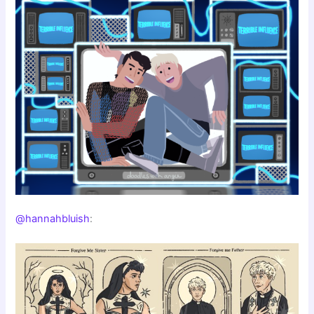
@hannahbluish
: