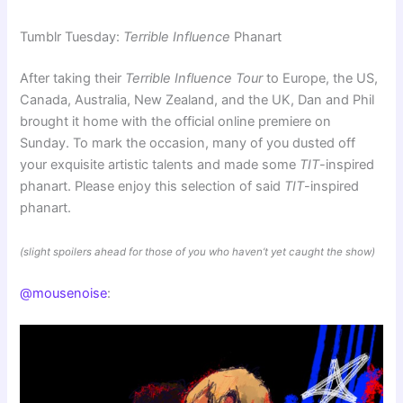
Tumblr Tuesday:
Terrible Influence
Phanart
After taking their
Terrible Influence Tour
to Europe, the US,
Canada, Australia, New Zealand, and the UK, Dan and Phil
brought it home with the official online premiere on
Sunday. To mark the occasion, many of you dusted off
your exquisite artistic talents and made some
TIT
-inspired
phanart. Please enjoy this selection of said
TIT
-inspired
phanart.
(slight spoilers ahead for those of you who haven’t yet caught the show)
@mousenoise
: