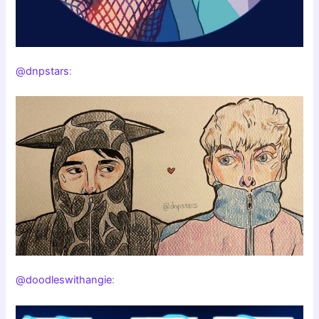
@dnpstars
:
@doodleswithangie
: