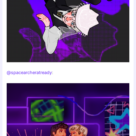
@spacearcheratready
: