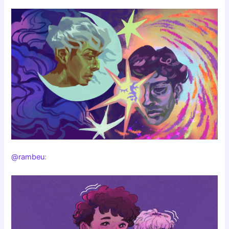
@rambeu
: