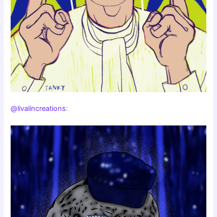
@livalincreations
: