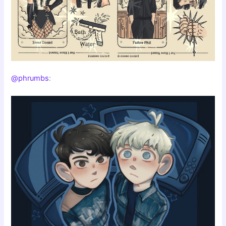
@phrumbs
: