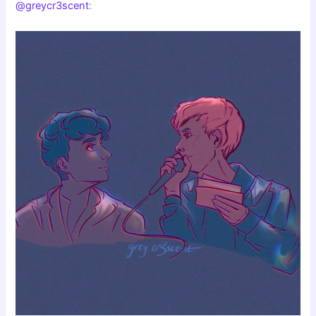
@greycr3scent
: