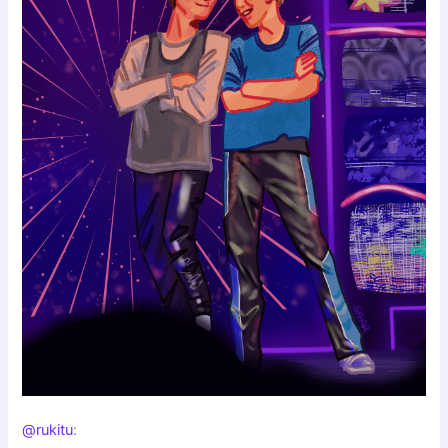
@rukitu
: