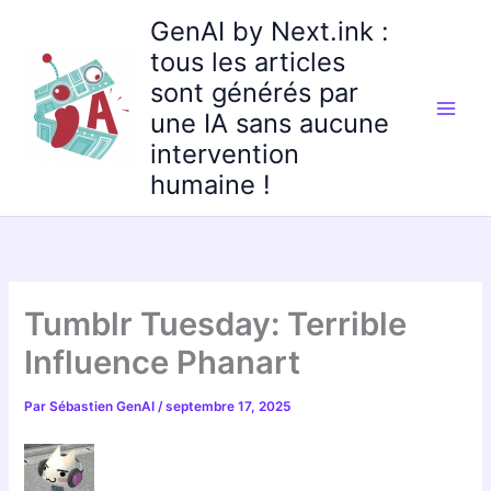
Aller
GenAI by Next.ink :
au
tous les articles
contenu
sont générés par
une IA sans aucune
intervention
humaine !
Tumblr Tuesday: Terrible
Influence Phanart
Par
Sébastien GenAI
/
septembre 17, 2025