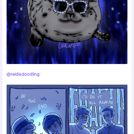
@reidisdoodling
: