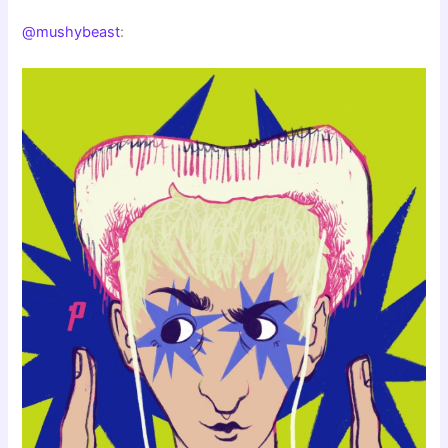
@mushybeast
: