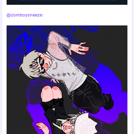
@zomboysneeze
: