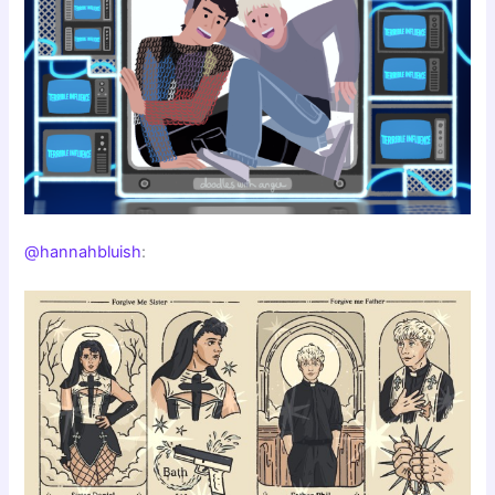
@hannahbluish
: