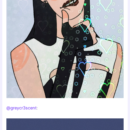
@greycr3scent
: