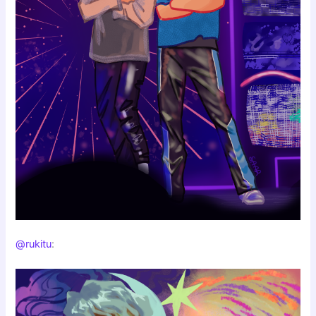
@rukitu
: