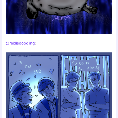
@reidisdoodling
: