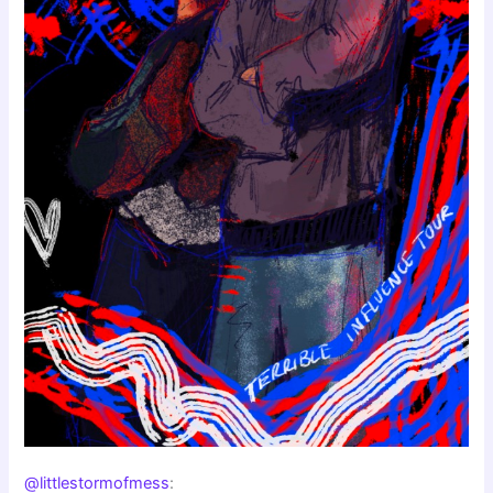
@littlestormofmess
: