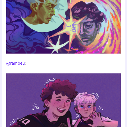
@rambeu
: