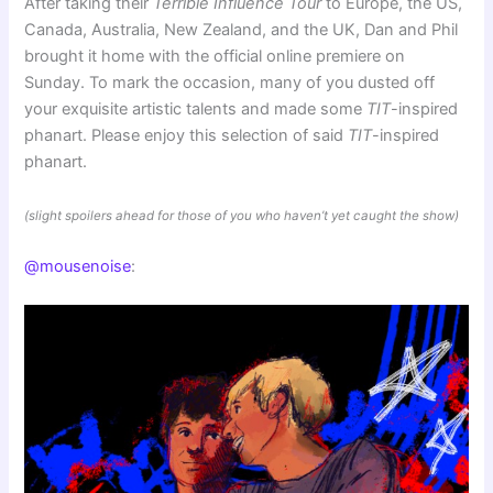
After taking their
Terrible Influence Tour
to Europe, the US,
Canada, Australia, New Zealand, and the UK, Dan and Phil
brought it home with the official online premiere on
Sunday. To mark the occasion, many of you dusted off
your exquisite artistic talents and made some
TIT
-inspired
phanart. Please enjoy this selection of said
TIT
-inspired
phanart.
(slight spoilers ahead for those of you who haven’t yet caught the show)
@mousenoise
: