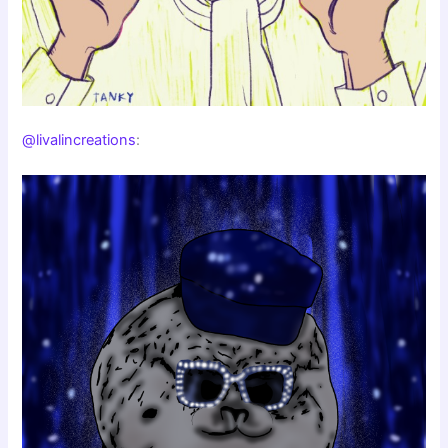
@livalincreations
: