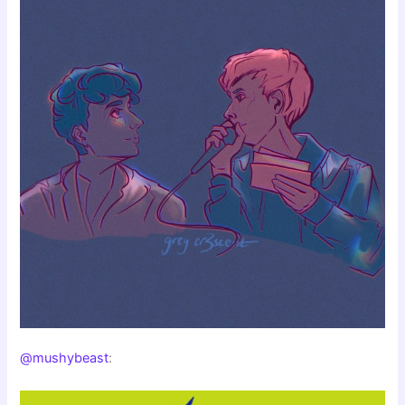
@mushybeast
: