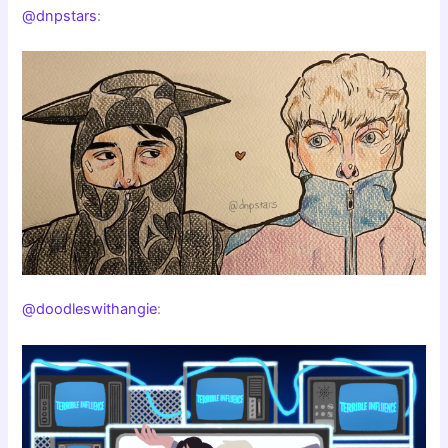
@dnpstars
:
@doodleswithangie
: