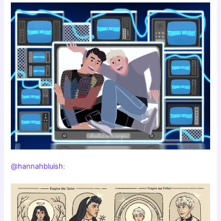
@hannahbluish
: