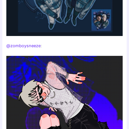
@zomboysneeze
: