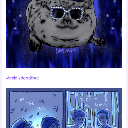
@reidisdoodling
: