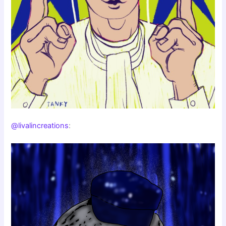
@livalincreations
: