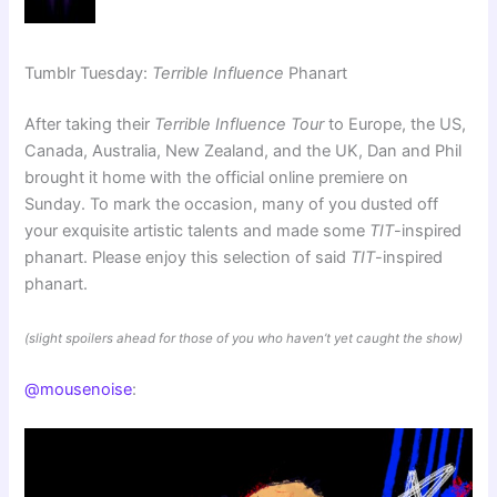
Tumblr Tuesday:
Terrible Influence
Phanart
After taking their
Terrible Influence Tour
to Europe, the US,
Canada, Australia, New Zealand, and the UK, Dan and Phil
brought it home with the official online premiere on
Sunday. To mark the occasion, many of you dusted off
your exquisite artistic talents and made some
TIT
-inspired
phanart. Please enjoy this selection of said
TIT
-inspired
phanart.
(slight spoilers ahead for those of you who haven’t yet caught the show)
@mousenoise
: