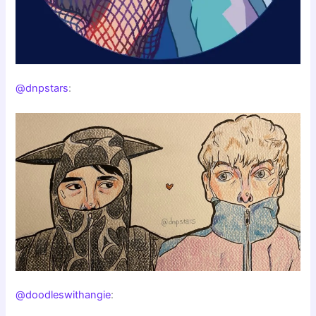
@dnpstars
:
@doodleswithangie
: