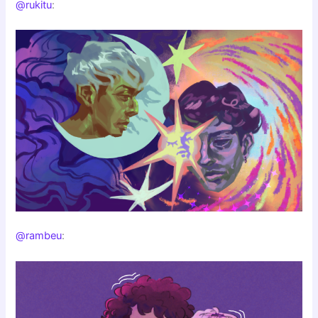
@rukitu
:
@rambeu
: