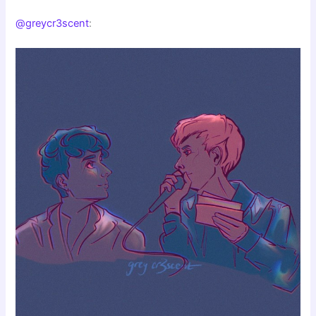
@greycr3scent
: