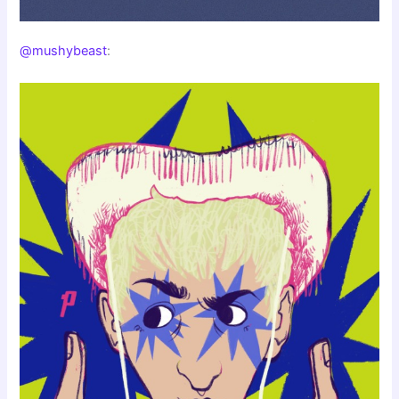
@mushybeast
: