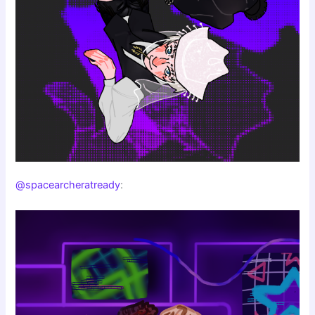
@spacearcheratready
: