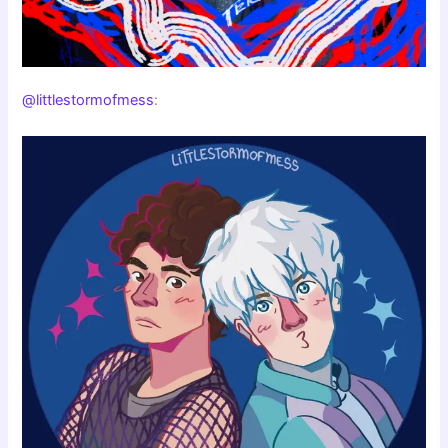
@littlestormofmess
: