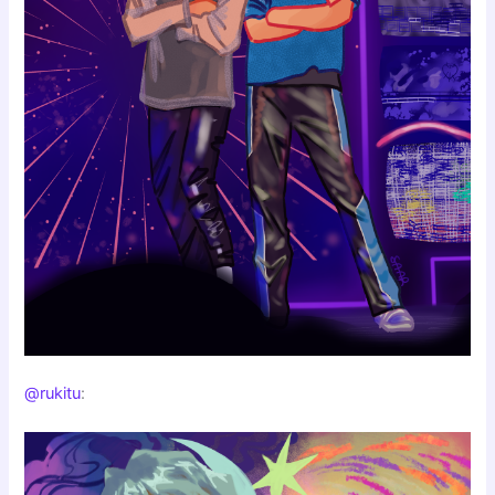
@rukitu
: