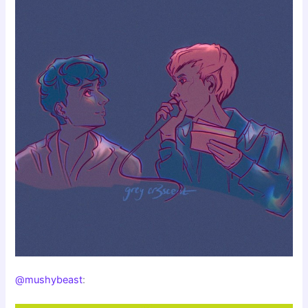
@mushybeast
: