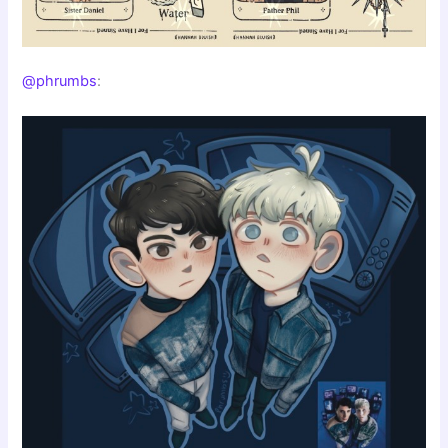
@phrumbs
: