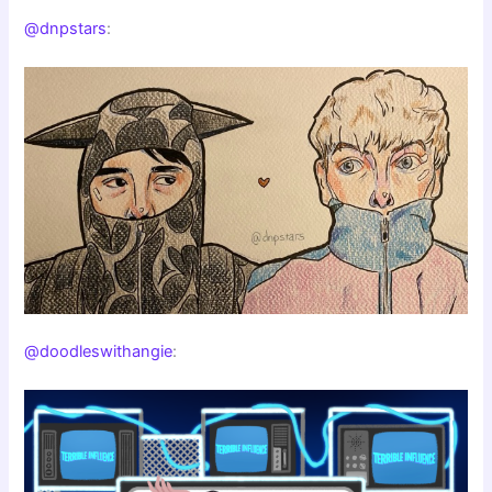
@dnpstars
:
@doodleswithangie
: