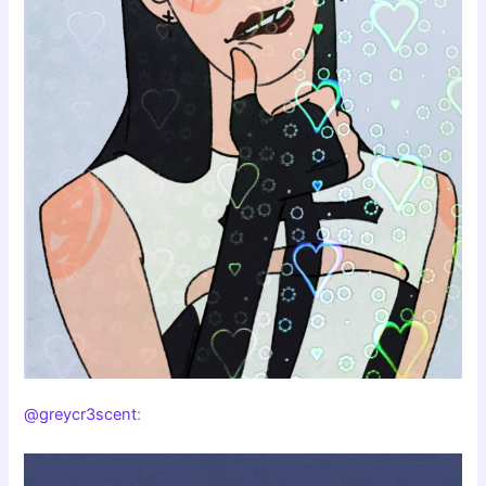
@greycr3scent
: