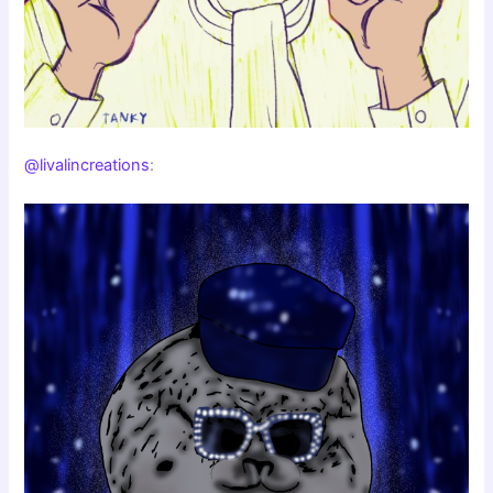
@livalincreations
: