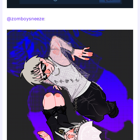
@zomboysneeze
: