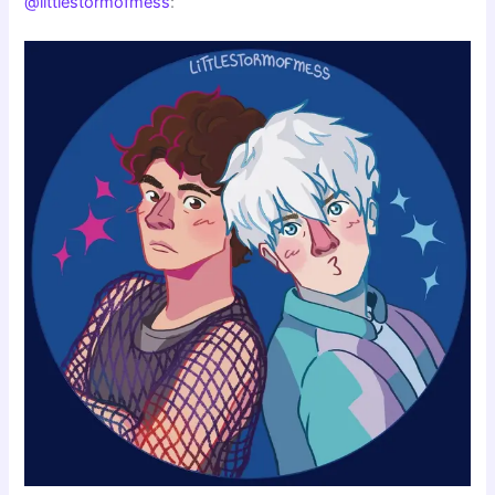
@littlestormofmess
: