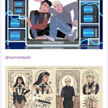
@hannahbluish
: