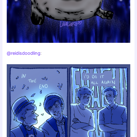
@reidisdoodling
: