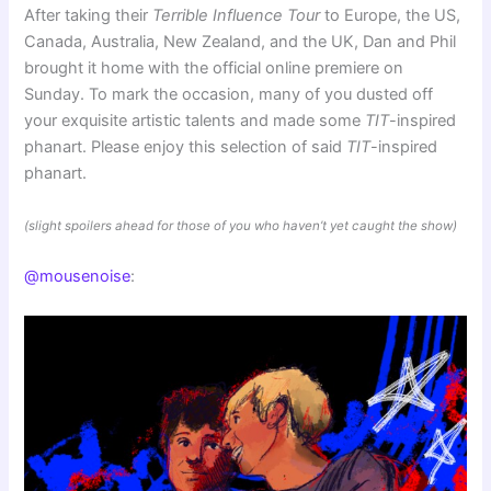
After taking their
Terrible Influence Tour
to Europe, the US,
Canada, Australia, New Zealand, and the UK, Dan and Phil
brought it home with the official online premiere on
Sunday. To mark the occasion, many of you dusted off
your exquisite artistic talents and made some
TIT
-inspired
phanart. Please enjoy this selection of said
TIT
-inspired
phanart.
(slight spoilers ahead for those of you who haven’t yet caught the show)
@mousenoise
: