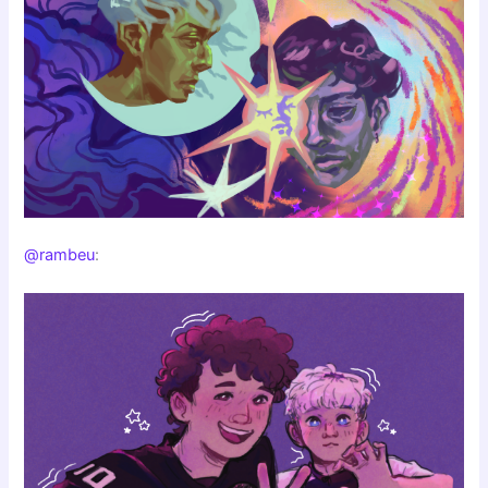
@rambeu
: