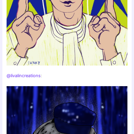
@livalincreations
: