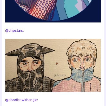
@dnpstars
:
@doodleswithangie
: