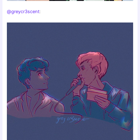
@greycr3scent
: