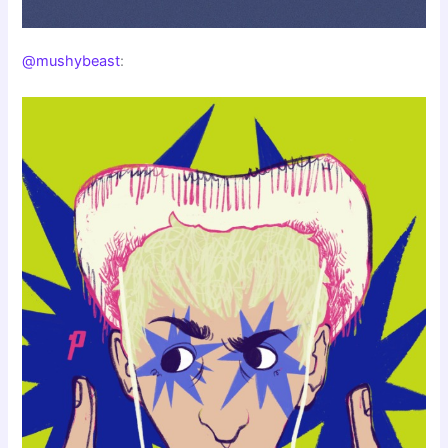
@mushybeast
: