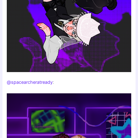
@spacearcheratready
: