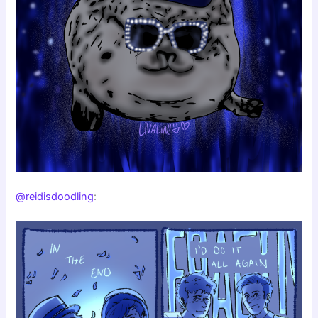
@reidisdoodling
: