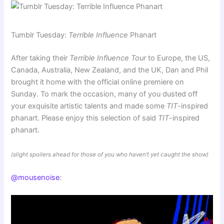
Tumblr Tuesday:
Terrible Influence
Phanart
After taking their
Terrible Influence Tour
to Europe, the US,
Canada, Australia, New Zealand, and the UK, Dan and Phil
brought it home with the official online premiere on
Sunday. To mark the occasion, many of you dusted off
your exquisite artistic talents and made some
TIT
-inspired
phanart. Please enjoy this selection of said
TIT
-inspired
phanart.
(slight spoilers ahead for those of you who haven’t yet caught the show)
@mousenoise
: