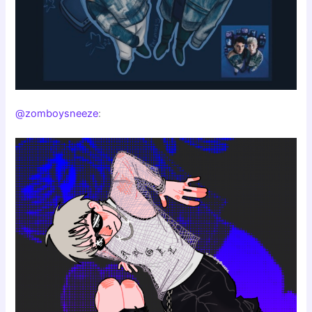
@zomboysneeze
: