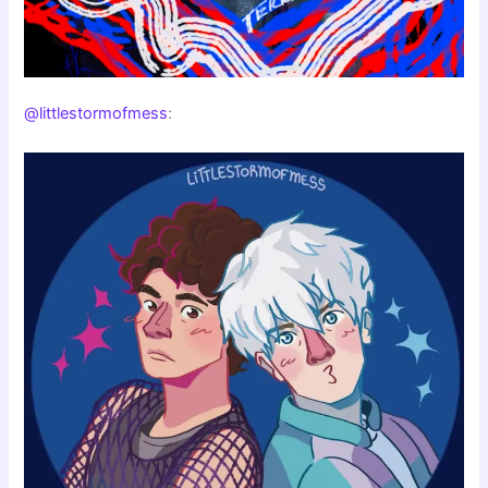
@littlestormofmess
: