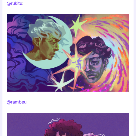
@rukitu
:
@rambeu
: