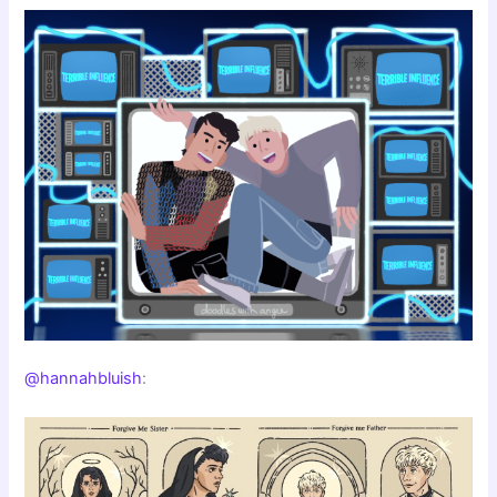
@hannahbluish
: