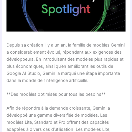
Depuis sa création il y a un an, la famille de modèles Gemini
a considérablement évolué, répondant aux exigences des
développeurs. En introduisant des modèles plus rapides et
plus économiques, ainsi qu’en améliorant les outils de
Google AI Studio, Gemini a marqué une étape importante
dans le monde de l’intelligence artificielle.
**Des modèles optimisés pour tous les besoins**
Afin de répondre à la demande croissante, Gemini a
développé une gamme diversifiée de modèles. Les
modèles Lite, Standard et Pro offrent des capacités
adaptées à divers cas d’utilisation. Les modèles Lite,