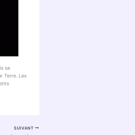
is sa
r Terre. Les
tits
SUIVANT