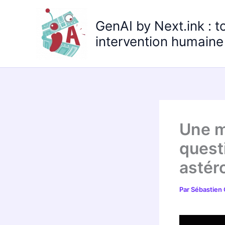
Aller
au
GenAI by Next.ink : t
contenu
intervention humaine 
Une m
quest
astér
Par
Sébastien