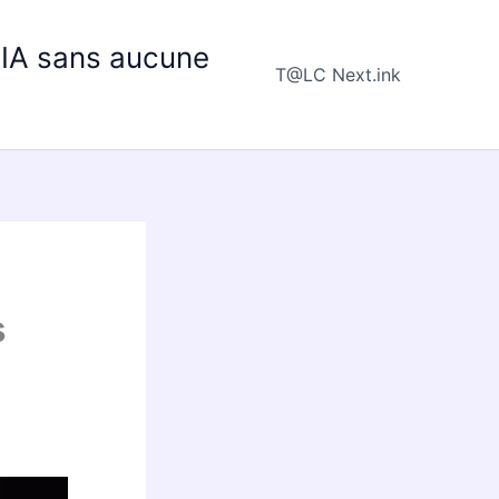
e IA sans aucune
T@LC Next.ink
s