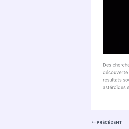
Des cherche
découverte d
résultats s
astéroïdes 
PRÉCÉDENT