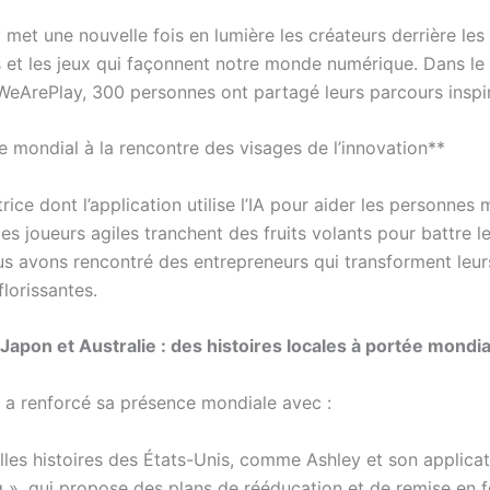
met une nouvelle fois en lumière les créateurs derrière les
s et les jeux qui façonnent notre monde numérique. Dans le
 #WeArePlay, 300 personnes ont partagé leurs parcours inspi
 mondial à la rencontre des visages de l’innovation**
rice dont l’application utilise l’IA pour aider les personnes
les joueurs agiles tranchent des fruits volants pour battre l
us avons rencontré des entrepreneurs qui transforment leur
florissantes.
 Japon et Australie : des histoires locales à portée mondia
a renforcé sa présence mondiale avec :
lles histoires des États-Unis, comme Ashley et son applicat
», qui propose des plans de rééducation et de remise en 