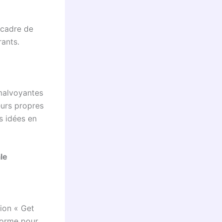
 cadre de
rants.
 malvoyantes
eurs propres
s idées en
le
ion « Get
forme pour