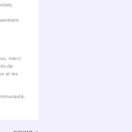
ntale,
ssemblent
eux, merci
nts de
ux et les
communauté,