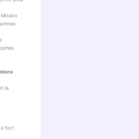
 Mirairo
rsonnes
e
rophes
ations
t la
 à fort