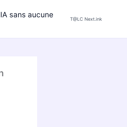
e IA sans aucune
T@LC Next.ink
n