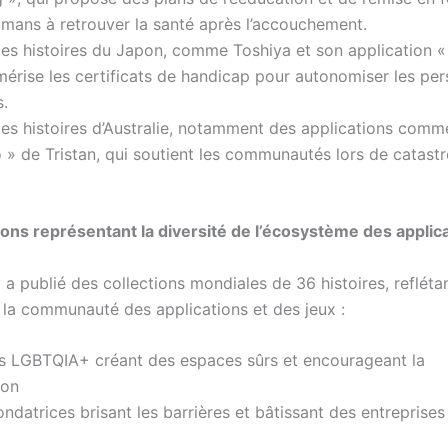
amans à retrouver la santé après l’accouchement.
les histoires du Japon, comme Toshiya et son application «
umérise les certificats de handicap pour autonomiser les pe
.
les histoires d’Australie, notamment des applications comm
o » de Tristan, qui soutient les communautés lors de catast
ions représentant la diversité de l’écosystème des applic
a publié des collections mondiales de 36 histoires, reflétan
e la communauté des applications et des jeux :
s LGBTQIA+ créant des espaces sûrs et encourageant la
ion
datrices brisant les barrières et bâtissant des entreprises