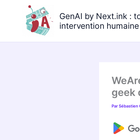
Aller
au
GenAI by Next.ink : t
contenu
intervention humaine 
WeAre
geek 
Par
Sébastien