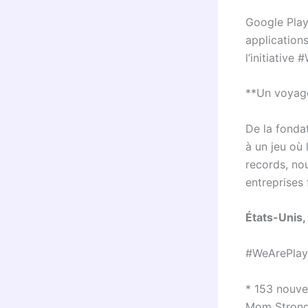
Google Play 
application
l’initiative
**Un voyage
De la fondat
à un jeu où 
records, no
entreprises 
États-Unis,
#WeArePlay 
* 153 nouve
Mom Strong 