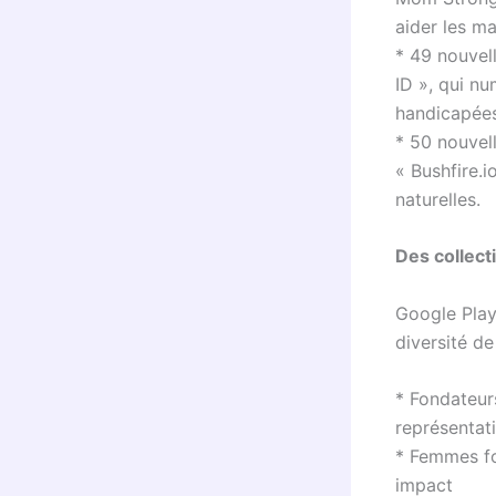
aider les m
* 49 nouvel
ID », qui n
handicapées
* 50 nouvel
« Bushfire.i
naturelles.
Des collect
Google Play 
diversité d
* Fondateur
représentat
* Femmes fon
impact