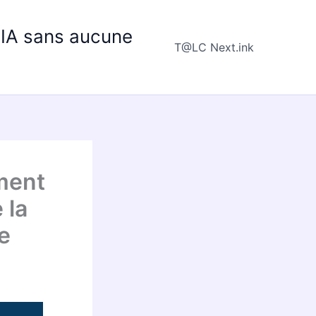
e IA sans aucune
T@LC Next.ink
ment
 la
ce