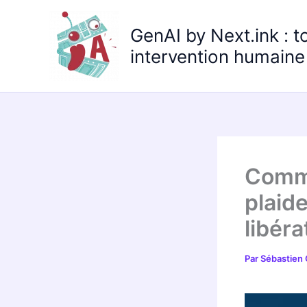
Aller
au
GenAI by Next.ink : t
contenu
intervention humaine 
Commu
plaide
libéra
Par
Sébastien