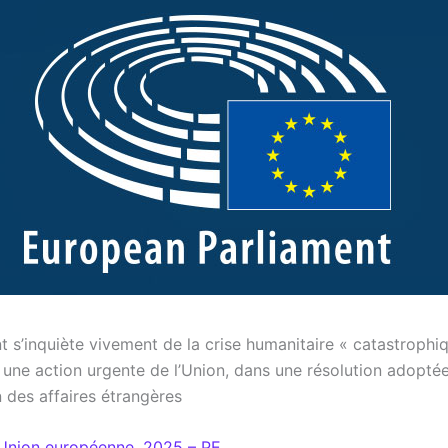
t s’inquiète vivement de la crise humanitaire « catastrophi
 une action urgente de l’Union, dans une résolution adoptée
des affaires étrangères
Union européenne, 2025 – PE