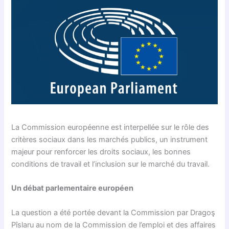
La Commission européenne est interpellée sur le rôle des
critères sociaux dans les marchés publics, un instrument
majeur pour renforcer les droits sociaux, les bonnes
conditions de travail et l’inclusion sur le marché du travail.
Un débat parlementaire européen
La question a été portée devant la Commission par Dragoş
Pîslaru au nom de la Commission de l’emploi et des affaires