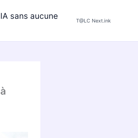
e IA sans aucune
T@LC Next.ink
 à