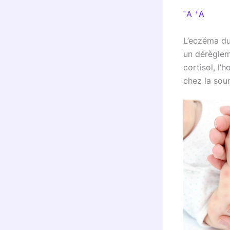
–
+
A
A
L’eczéma du 
un dérèglem
cortisol, l
chez la sour