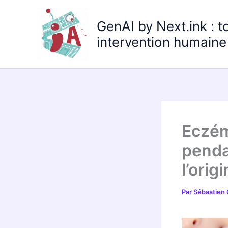
Aller
au
GenAI by Next.ink : t
contenu
intervention humaine 
Eczém
penda
l’orig
Par
Sébastien