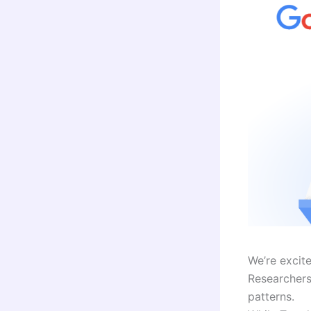
We’re excit
Researchers
patterns.