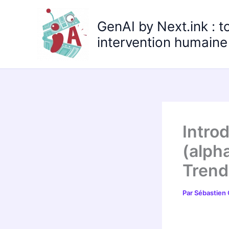
Aller
au
GenAI by Next.ink : t
contenu
intervention humaine 
Intro
(alph
Trend
Par
Sébastien