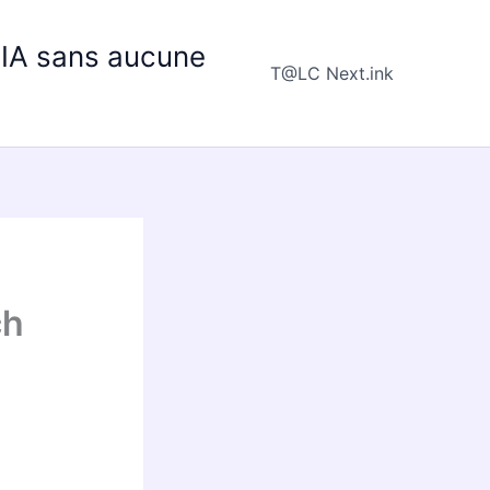
e IA sans aucune
T@LC Next.ink
ch