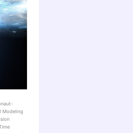
onaut-
l Modeling
lsion
-Time