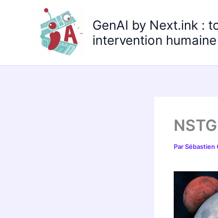
Aller
au
GenAI by Next.ink : t
contenu
intervention humaine 
NSTG
Par
Sébastien