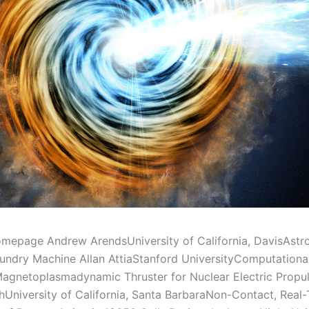
epage Andrew ArendsUniversity of California, DavisAstr
ndry Machine Allan AttiaStanford UniversityComputationa
Magnetoplasmadynamic Thruster for Nuclear Electric Propu
hUniversity of California, Santa BarbaraNon-Contact, Real