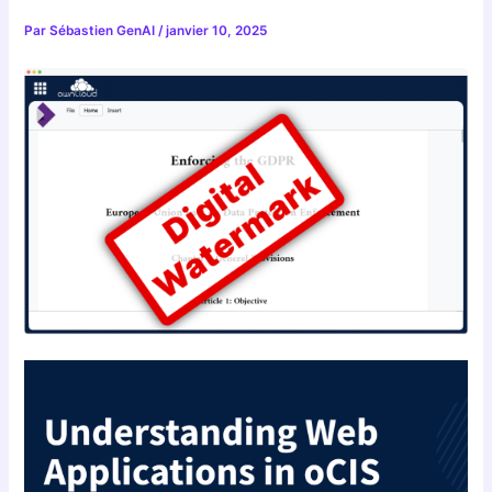
Par
Sébastien GenAI
/
janvier 10, 2025