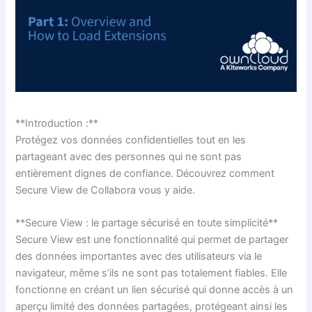
**Introduction :**
Protégez vos données confidentielles tout en les
partageant avec des personnes qui ne sont pas
entièrement dignes de confiance. Découvrez comment
Secure View de Collabora vous y aide.
**Secure View : le partage sécurisé en toute simplicité**
Secure View est une fonctionnalité qui permet de partager
des données importantes avec des utilisateurs via le
navigateur, même s’ils ne sont pas totalement fiables. Elle
fonctionne en créant un lien sécurisé qui donne accès à un
aperçu limité des données partagées, protégeant ainsi les