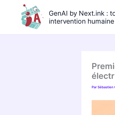
Aller
au
GenAI by Next.ink : t
contenu
intervention humaine 
Premi
élect
Par
Sébastien