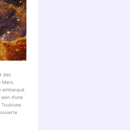
t des
e Mars.
am embarqué
 sein d’une
e Toulouse
couverte