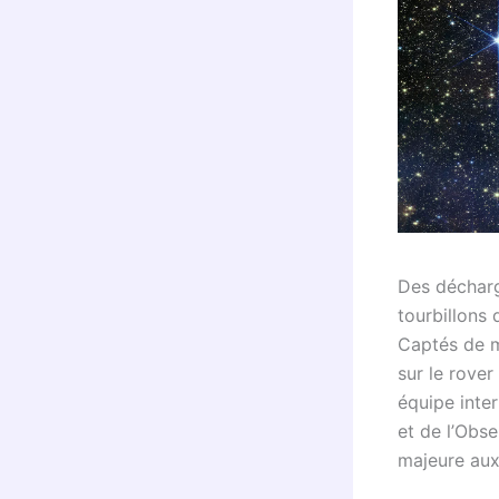
Des décharg
tourbillons 
Captés de m
sur le rove
équipe inter
et de l’Obs
majeure aux