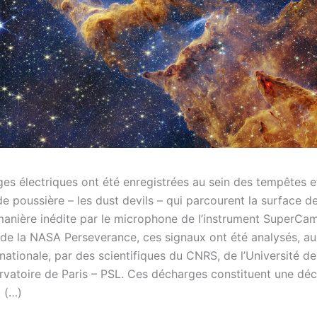
es électriques ont été enregistrées au sein des tempêtes e
de poussière – les dust devils – qui parcourent la surface d
anière inédite par le microphone de l’instrument SuperC
r de la NASA Perseverance, ces signaux ont été analysés, au
nationale, par des scientifiques du CNRS, de l’Université d
ervatoire de Paris – PSL. Ces décharges constituent une dé
 (…)