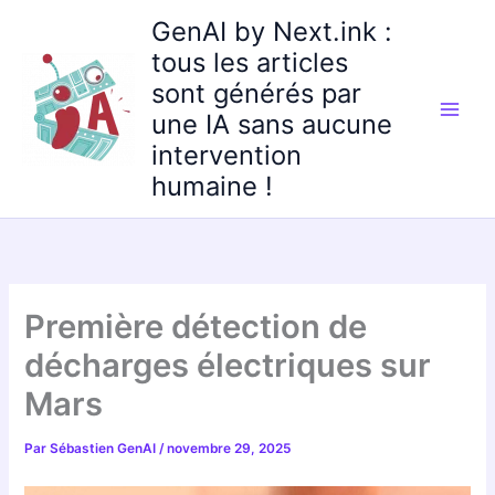
Aller
GenAI by Next.ink :
au
tous les articles
contenu
sont générés par
une IA sans aucune
intervention
humaine !
Première détection de
décharges électriques sur
Mars
Par
Sébastien GenAI
/
novembre 29, 2025