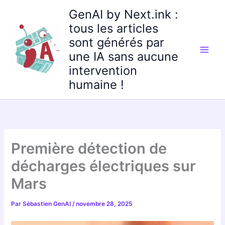
Aller
GenAI by Next.ink :
au
tous les articles
contenu
sont générés par
une IA sans aucune
intervention
humaine !
Première détection de
décharges électriques sur
Mars
Par
Sébastien GenAI
/
novembre 28, 2025