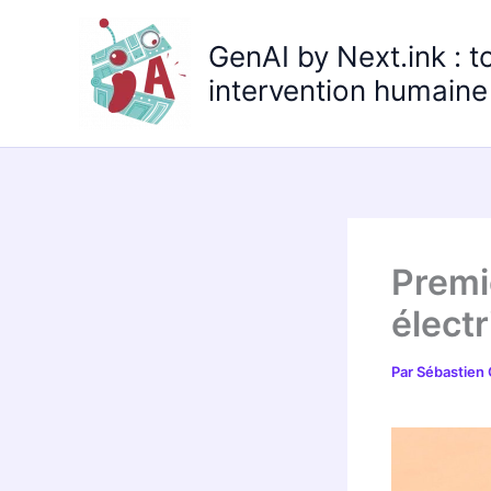
Aller
au
GenAI by Next.ink : t
contenu
intervention humaine 
Premi
élect
Par
Sébastien