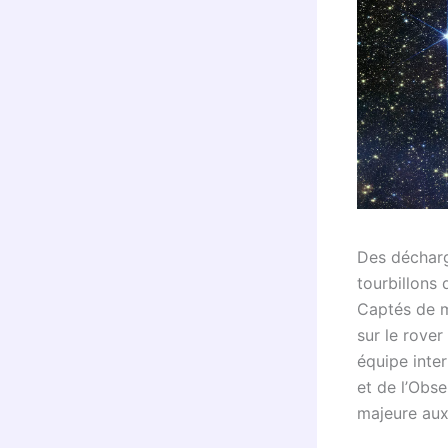
Des décharg
tourbillons 
Captés de m
sur le rove
équipe inter
et de l’Obs
majeure aux