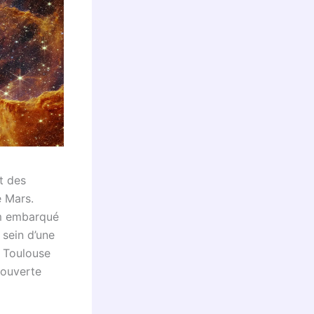
t des
e Mars.
am embarqué
 sein d’une
e Toulouse
couverte