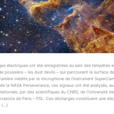
es électriques ont été enregistrées au sein des tempêtes e
de poussière – les dust devils – qui parcourent la surface d
anière inédite par le microphone de l’instrument SuperC
r de la NASA Perseverance, ces signaux ont été analysés, au
nationale, par des scientifiques du CNRS, de l’Université d
ervatoire de Paris – PSL. Ces décharges constituent une dé
 (…)