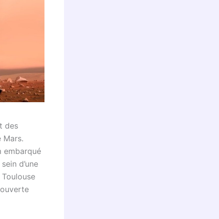
t des
e Mars.
am embarqué
 sein d’une
e Toulouse
couverte