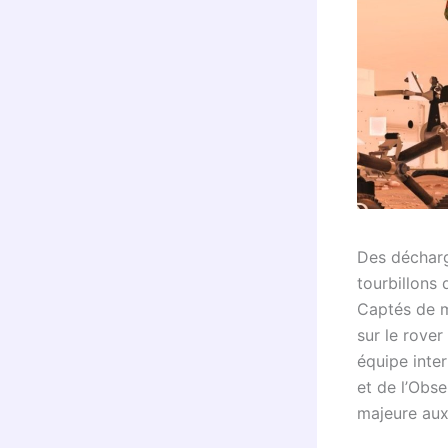
Des décharg
tourbillons 
Captés de m
sur le rove
équipe inter
et de l’Obs
majeure aux