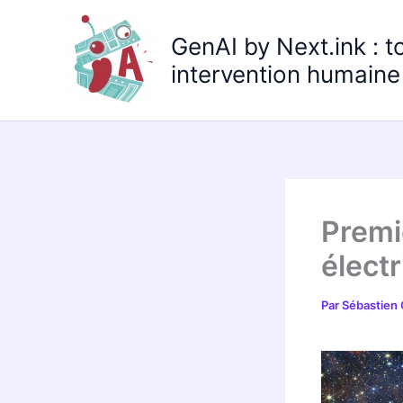
Aller
au
GenAI by Next.ink : t
contenu
intervention humaine 
Premi
élect
Par
Sébastien