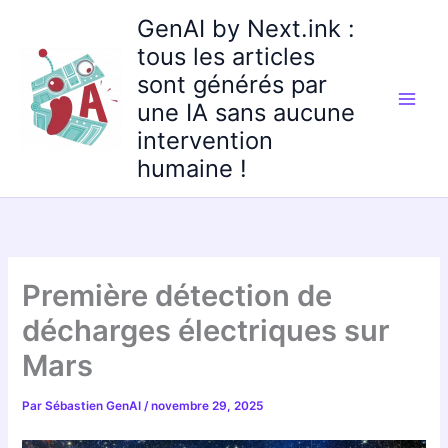
Aller
GenAI by Next.ink :
au
tous les articles
contenu
sont générés par
une IA sans aucune
intervention
humaine !
Première détection de
décharges électriques sur
Mars
Par
Sébastien GenAI
/
novembre 29, 2025