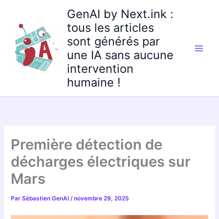
Aller
GenAI by Next.ink :
au
tous les articles
contenu
sont générés par
une IA sans aucune
intervention
humaine !
Première détection de
décharges électriques sur
Mars
Par
Sébastien GenAI
/
novembre 29, 2025