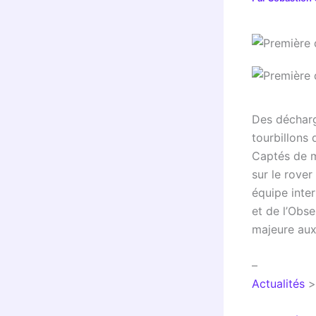
Des décharg
tourbillons 
Captés de m
sur le rove
équipe inter
et de l’Obs
majeure aux
–
Actualités
>