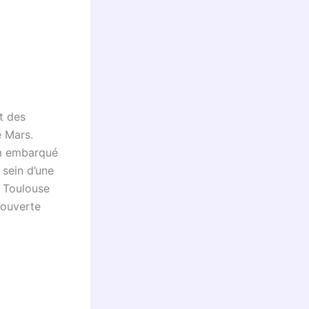
t des
e Mars.
am embarqué
 sein d’une
e Toulouse
couverte