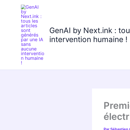
Aller
au
contenu
GenAI by Next.ink : to
intervention humaine !
Premi
élect
Par
Sébastien