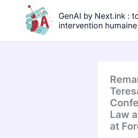
Aller
au
GenAI by Next.ink : t
contenu
intervention humaine 
Remar
Teres
Confe
Law a
at Fo