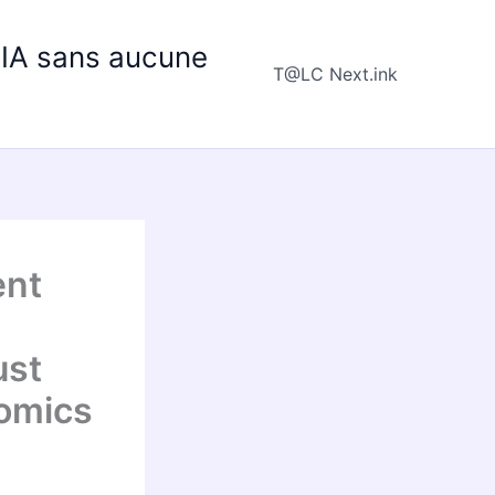
e IA sans aucune
T@LC Next.ink
ent
ust
nomics