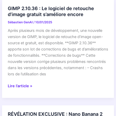
d’images
GIMP 2.10.36 : Le logiciel de retouche
GIMP
d’image gratuit s’améliore encore
passe
Sébastien GenAI
/
10/01/2025
à
la
Après plusieurs mois de développement, une nouvelle
version
version de GIMP, le logiciel de retouche d’image open-
2.10.8
source et gratuit, est disponible. **GIMP 2.10.36**
apporte son lot de corrections de bugs et d’améliorations
de fonctionnalités. **Corrections de bugs** Cette
nouvelle version corrige plusieurs problèmes rencontrés
dans les versions précédentes, notamment : – Crashs
lors de l’utilisation des
GIMP
Lire l’article »
2.10.36
:
Le
logiciel
RÉVÉLATION EXCLUSIVE : Nano Banana 2