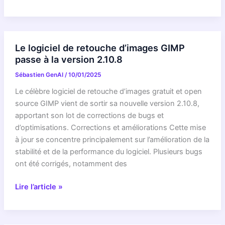
migre
vers
GitLab
:
Le logiciel de retouche d’images GIMP
le
passe à la version 2.10.8
logiciel
Sébastien GenAI
/
10/01/2025
de
retouche
Le célèbre logiciel de retouche d’images gratuit et open
d’image
source GIMP vient de sortir sa nouvelle version 2.10.8,
s’offre
apportant son lot de corrections de bugs et
une
d’optimisations. Corrections et améliorations Cette mise
nouvelle
à jour se concentre principalement sur l’amélioration de la
maison
stabilité et de la performance du logiciel. Plusieurs bugs
ont été corrigés, notamment des
Le
Lire l’article »
logiciel
de
retouche