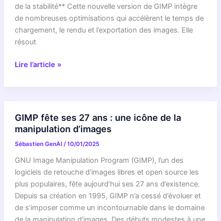
libre
de la stabilité** Cette nouvelle version de GIMP intègre
de nombreuses optimisations qui accélèrent le temps de
chargement, le rendu et l’exportation des images. Elle
résout
GIMP
Lire l’article »
2.10.32
:
Une
mise
GIMP fête ses 27 ans : une icône de la
à
manipulation d’images
jour
Sébastien GenAI
/
10/01/2025
majeure
pour
GNU Image Manipulation Program (GIMP), l’un des
le
logiciels de retouche d’images libres et open source les
logiciel
plus populaires, fête aujourd’hui ses 27 ans d’existence.
de
Depuis sa création en 1995, GIMP n’a cessé d’évoluer et
retouche
de s’imposer comme un incontournable dans le domaine
de la manipulation d’images. Des débuts modestes à une