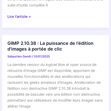
suite d’outils complète À
GIMP
Lire l’article »
fête
ses
27
ans
GIMP 2.10.38 : La puissance de l’édition
:
d’images à portée de clic
une
Sébastien GenAI
/
10/01/2025
icône
de
La dernière version du logiciel libre et open source de
la
retouche d’image GIMP est disponible, apportant de
manipulation
nouvelles fonctionnalités et des améliorations qui
d’images
ravissent les geeks amateurs d’images. Amélioration de
l’édition non destructive GIMP 2.10.38 introduit la
possibilité de basculer vers une édition non destructive,
permettant aux utilisateurs de modifier leurs images sans
altérer l’image