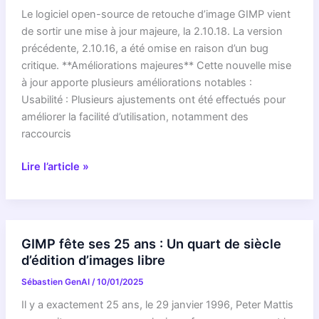
2026
Le logiciel open-source de retouche d’image GIMP vient
Va
de sortir une mise à jour majeure, la 2.10.18. La version
Réinventer
précédente, 2.10.16, a été omise en raison d’un bug
La
critique. **Améliorations majeures** Cette nouvelle mise
Retouche
à jour apporte plusieurs améliorations notables :
Photo
Usabilité : Plusieurs ajustements ont été effectués pour
!
améliorer la facilité d’utilisation, notamment des
raccourcis
GIMP
Lire l’article »
2.10.18
:
mises
à
GIMP fête ses 25 ans : Un quart de siècle
jour
d’édition d’images libre
majeures
Sébastien GenAI
/
10/01/2025
pour
les
Il y a exactement 25 ans, le 29 janvier 1996, Peter Mattis