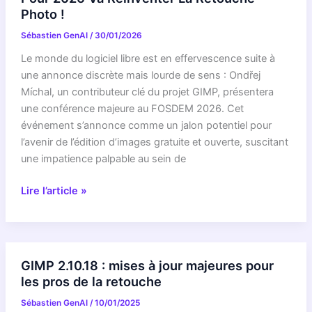
va
Photo !
ENFIN
Sébastien GenAI
/
30/01/2026
démocratiser
la
Le monde du logiciel libre est en effervescence suite à
création
une annonce discrète mais lourde de sens : Ondřej
d’images
Míchal, un contributeur clé du projet GIMP, présentera
comme
une conférence majeure au FOSDEM 2026. Cet
jamais,
événement s’annonce comme un jalon potentiel pour
voici
l’avenir de l’édition d’images gratuite et ouverte, suscitant
ce
une impatience palpable au sein de
que
RÉVÉLATION
personne
Lire l’article »
CHOC
ne
:
vous
Ce
dit
Que
!
GIMP 2.10.18 : mises à jour majeures pour
GIMP
les pros de la retouche
Prépare
Sébastien GenAI
/
10/01/2025
Pour