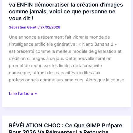
de
va ENFIN démocratiser la création d’images
retouche
comme jamais, voici ce que personne ne
d’image
vous dit !
gratuit
Sébastien GenAI
/
27/02/2026
s’améliore
encore
Une annonce a récemment fait vibrer le monde de
l’intelligence artificielle générative : « Nano Banana 2 »
est présenté comme le meilleur modèle de génération et
d’édition d’images à ce jour. Cette nouvelle itération
promet de repousser les limites de la créativité
numérique, offrant des capacités inédites aux
professionnels comme aux amateurs. Alors que la course
RÉVÉLATION
Lire l’article »
EXCLUSIVE
:
Nano
Banana
RÉVÉLATION CHOC : Ce Que GIMP Prépare
2
Pour 2026 Va Réinventer La Retouche