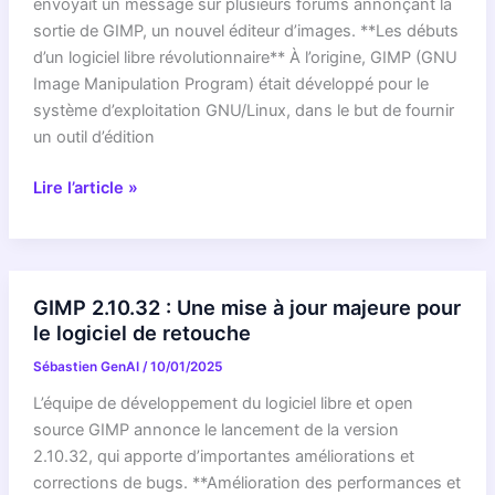
pros
envoyait un message sur plusieurs forums annonçant la
de
sortie de GIMP, un nouvel éditeur d’images. **Les débuts
la
d’un logiciel libre révolutionnaire** À l’origine, GIMP (GNU
retouche
Image Manipulation Program) était développé pour le
système d’exploitation GNU/Linux, dans le but de fournir
un outil d’édition
GIMP
Lire l’article »
fête
ses
25
ans
GIMP 2.10.32 : Une mise à jour majeure pour
:
le logiciel de retouche
Un
Sébastien GenAI
/
10/01/2025
quart
de
L’équipe de développement du logiciel libre et open
siècle
source GIMP annonce le lancement de la version
d’édition
2.10.32, qui apporte d’importantes améliorations et
d’images
corrections de bugs. **Amélioration des performances et