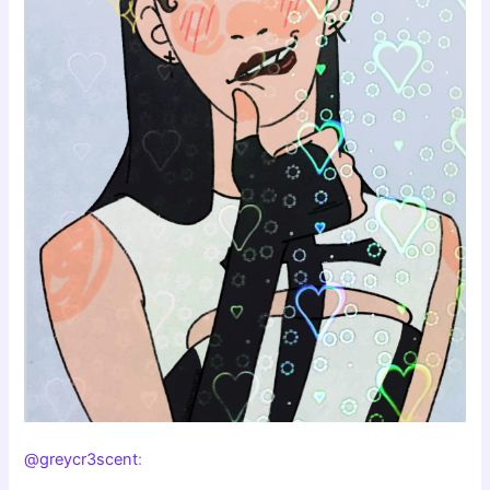
@greycr3scent
: