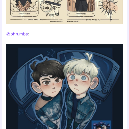
@phrumbs
: