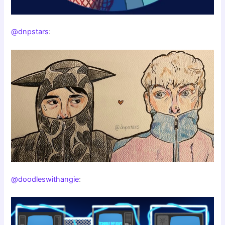
@dnpstars
:
@doodleswithangie
: