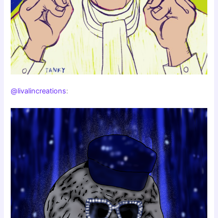
@livalincreations
: