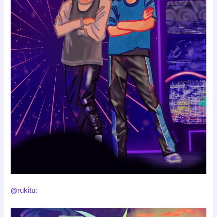
@rukitu
: