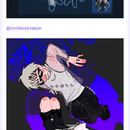
@zomboysneeze
: