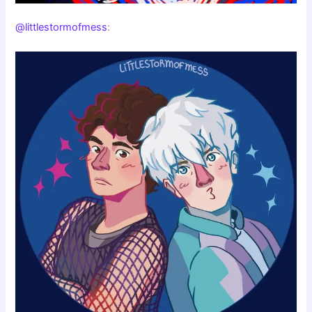
@littlestormofmess
: