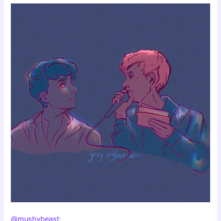
@mushybeast
: