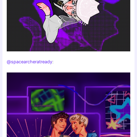
@spacearcheratready
: