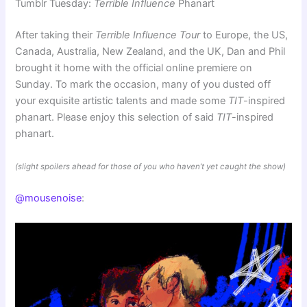
Tumblr Tuesday:
Terrible Influence
Phanart
After taking their
Terrible Influence Tour
to Europe, the US,
Canada, Australia, New Zealand, and the UK, Dan and Phil
brought it home with the official online premiere on
Sunday. To mark the occasion, many of you dusted off
your exquisite artistic talents and made some
TIT
-inspired
phanart. Please enjoy this selection of said
TIT
-inspired
phanart.
(slight spoilers ahead for those of you who haven’t yet caught the show)
@mousenoise
: