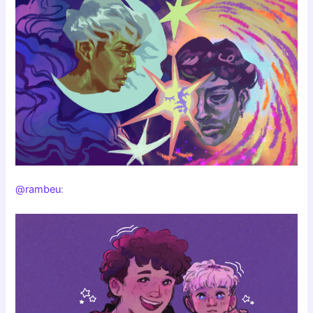
@rambeu
: