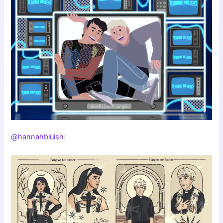
@hannahbluish
: