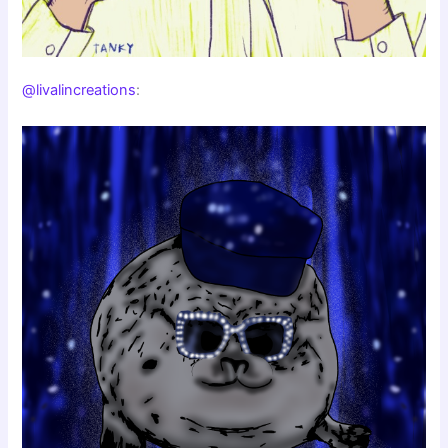
@livalincreations
: