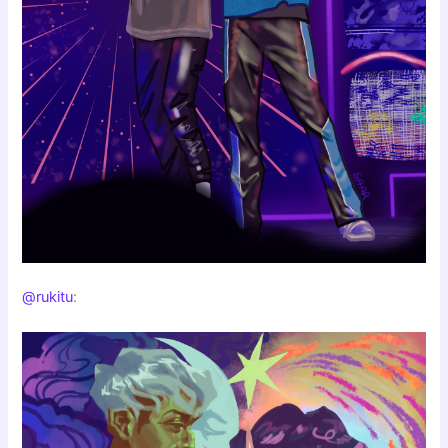
@rukitu
: