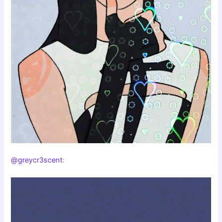
@greycr3scent
: