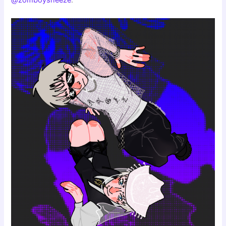
@zomboysneeze
: