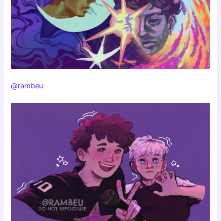
@rambeu
: