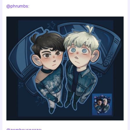
@phrumbs
: