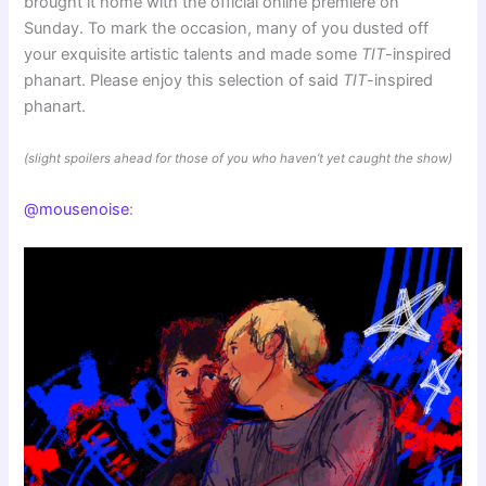
brought it home with the official online premiere on
Sunday. To mark the occasion, many of you dusted off
your exquisite artistic talents and made some
TIT
-inspired
phanart. Please enjoy this selection of said
TIT
-inspired
phanart.
(slight spoilers ahead for those of you who haven’t yet caught the show)
@mousenoise
: