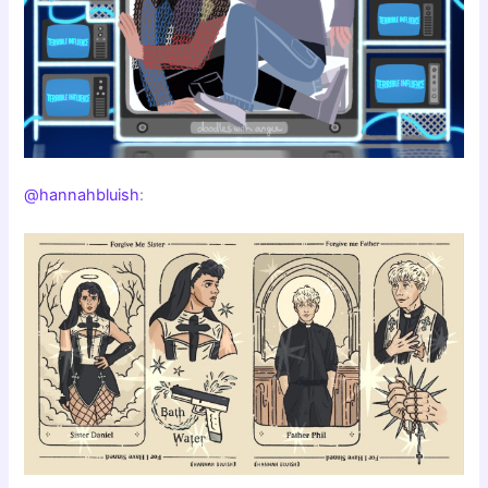
@hannahbluish
: