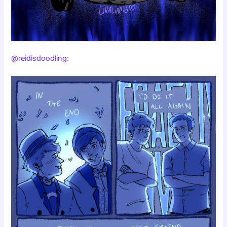
@reidisdoodling
: