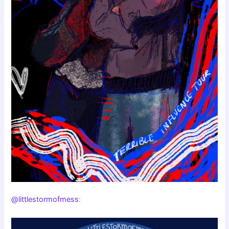
@littlestormofmess
: