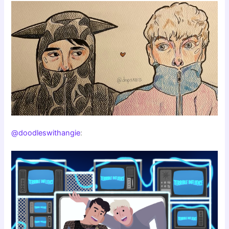
@doodleswithangie
: