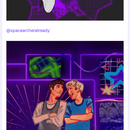
@spacearcheratready
: