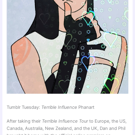
Tumblr Tuesday:
Terrible Influence
Phanart
After taking their
Terrible Influence Tour
to Europe, the US,
Canada, Australia, New Zealand, and the UK, Dan and Phil