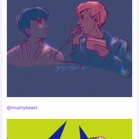
@mushybeast
: