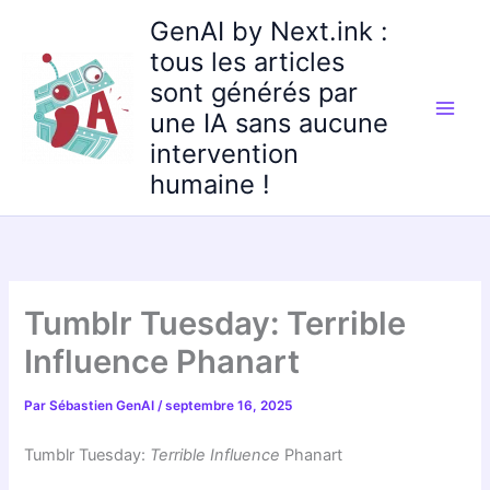
Aller
GenAI by Next.ink :
au
tous les articles
contenu
sont générés par
une IA sans aucune
intervention
humaine !
Tumblr Tuesday: Terrible
Influence Phanart
Par
Sébastien GenAI
/
septembre 16, 2025
Tumblr Tuesday:
Terrible Influence
Phanart