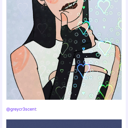
@greycr3scent
: