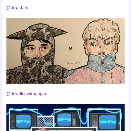
@dnpstars
:
@doodleswithangie
: