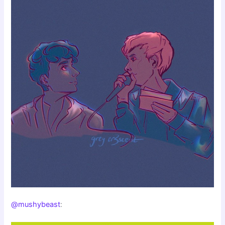
@mushybeast
: