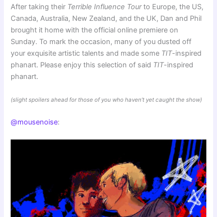
After taking their
Terrible Influence Tour
to Europe, the US,
Canada, Australia, New Zealand, and the UK, Dan and Phil
brought it home with the official online premiere on
Sunday. To mark the occasion, many of you dusted off
your exquisite artistic talents and made some
TIT
-inspired
phanart. Please enjoy this selection of said
TIT
-inspired
phanart.
(slight spoilers ahead for those of you who haven’t yet caught the show)
@mousenoise
: