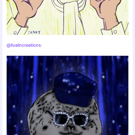
@livalincreations
: