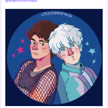
@littlestormofmess
: