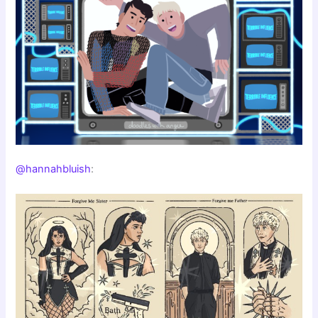
@hannahbluish
: