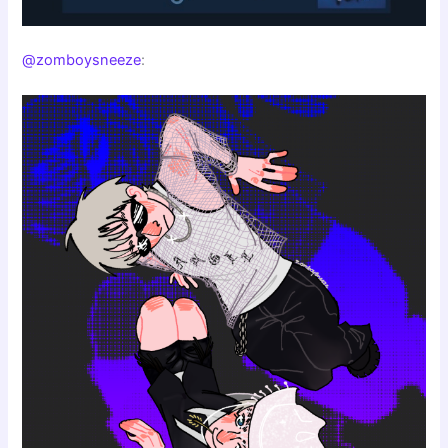
@zomboysneeze
: