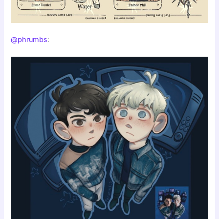
@phrumbs
: