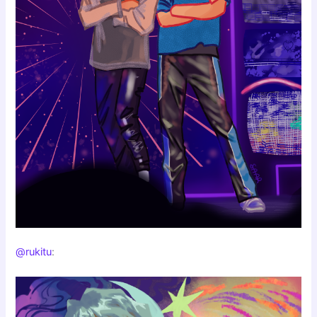
@rukitu
: