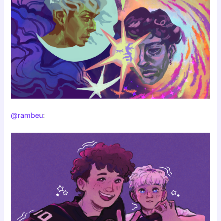
@rambeu
: