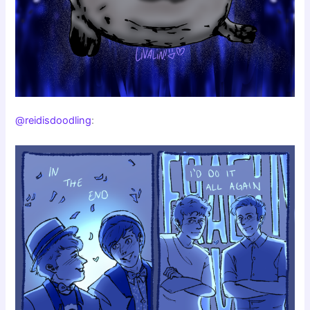
@reidisdoodling
: