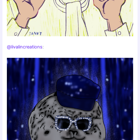
@livalincreations
: