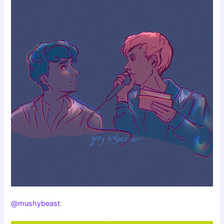
@mushybeast
: