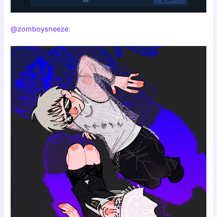
@zomboysneeze
: