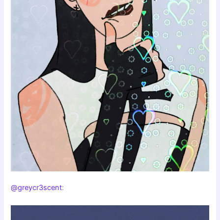
@greycr3scent
: