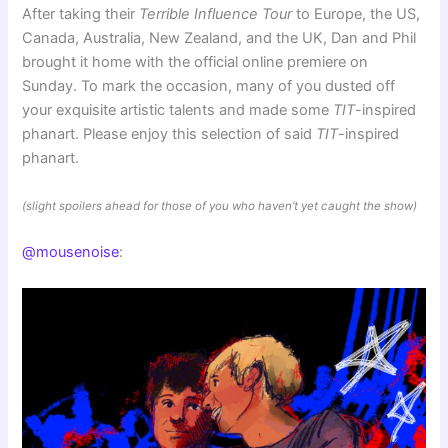
After taking their
Terrible Influence Tour
to Europe, the US,
Canada, Australia, New Zealand, and the UK, Dan and Phil
brought it home with the official online premiere on
Sunday. To mark the occasion, many of you dusted off
your exquisite artistic talents and made some
TIT
-inspired
phanart. Please enjoy this selection of said
TIT
-inspired
phanart.
(slight spoilers ahead for those of you who haven’t yet caught the show)
@mousenoise
: