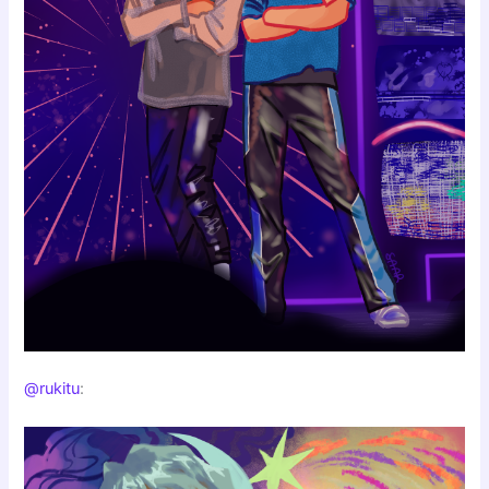
@rukitu
: