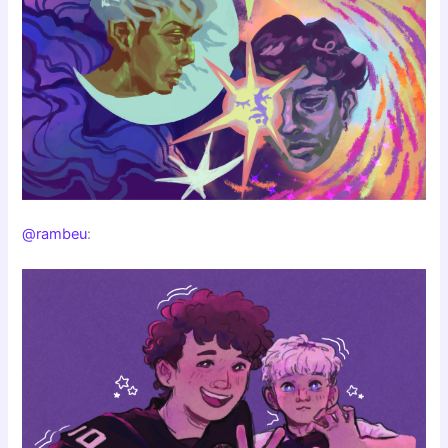
@rambeu
: