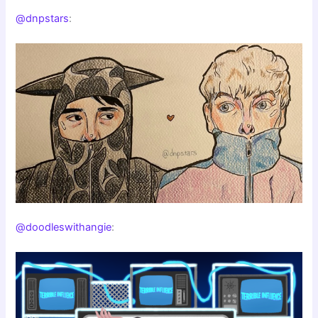
@dnpstars
:
@doodleswithangie
: