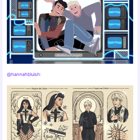
@hannahbluish
: