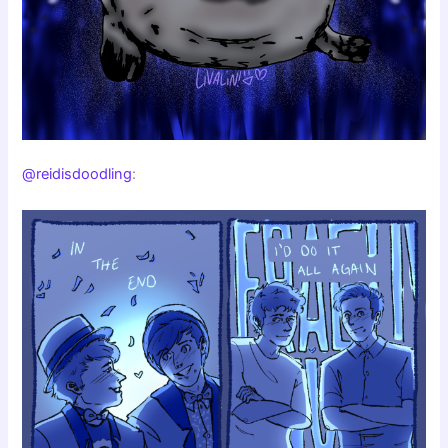
@reidisdoodling
: