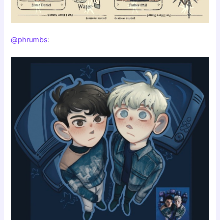
@phrumbs
: