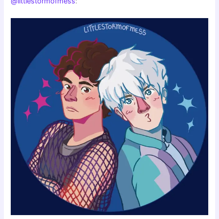
@littlestormofmess
: